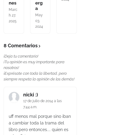
nes
erg
a
Marc
May
h 27,
03,
2025
2024
8 Comentarios
¡Deja tu comentario!
¡Tu opinión es muy importante para
nosotros!
¡Exprésate con toda la libertad, pero
siempre respeta la opinión de los demás!
nicki :)
17 de julio de 2014 a las
7:44 a.m.
uff menos mal porque sino iban
a cambiar toda la trama del
libro pero entonces.... quien es