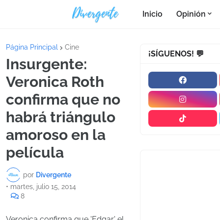
Inicio
Opinión
Página Principal
Cine
¡SÍGUENOS! 💬
Insurgente:
Veronica Roth
confirma que no
habrá triángulo
amoroso en la
película
por
Divergente
•
martes, julio 15, 2014
8
Veronica confirma que 'Edgar' el