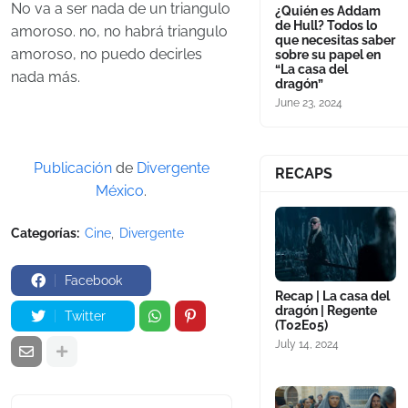
No va a ser nada de un triangulo
¿Quién es Addam
de Hull? Todos lo
amoroso. no, no habrá triangulo
que necesitas saber
amoroso, no puedo decirles
sobre su papel en
“La casa del
nada más.
dragón”
June 23, 2024
Publicación
de
Divergente
RECAPS
México
.
Categorías:
Cine
Divergente
Facebook
Recap | La casa del
dragón | Regente
Twitter
(T02E05)
July 14, 2024