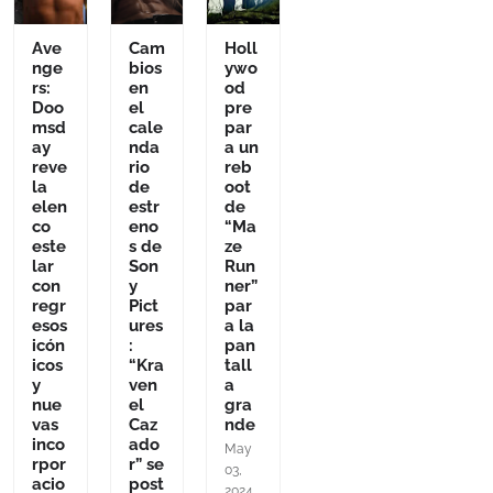
Ave
Cam
Holl
nge
bios
ywo
rs:
en
od
Doo
el
pre
msd
cale
par
ay
nda
a un
reve
rio
reb
la
de
oot
elen
estr
de
co
eno
“Ma
este
s de
ze
lar
Son
Run
con
y
ner”
regr
Pict
par
esos
ures
a la
icón
:
pan
icos
“Kra
tall
y
ven
a
nue
el
gra
vas
Caz
nde
inco
ado
May
rpor
r” se
03,
acio
post
2024