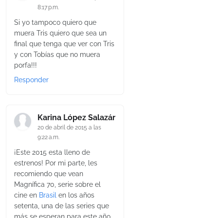
8:17 p.m.
Si yo tampoco quiero que
muera Tris quiero que sea un
final que tenga que ver con Tris
y con Tobías que no muera
porfa!!!
Responder
Karina López Salazár
20 de abril de 2015 a las
9:22 a.m.
¡Este 2015 esta lleno de
estrenos! Por mi parte, les
recomiendo que vean
Magnífica 70, serie sobre el
cine en
Brasil
en los años
setenta, una de las series que
más se esperan para este año,