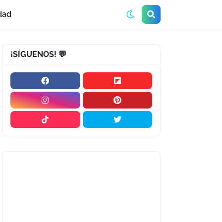
dad
¡SÍGUENOS! 💬