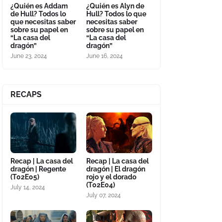
¿Quién es Addam
¿Quién es Alyn de
de Hull? Todos lo
Hull? Todos lo que
que necesitas saber
necesitas saber
sobre su papel en
sobre su papel en
“La casa del
“La casa del
dragón”
dragón”
June 23, 2024
June 16, 2024
RECAPS
Recap | La casa del
Recap | La casa del
dragón | Regente
dragón | El dragón
(T02E05)
rojo y el dorado
(T02E04)
July 14, 2024
July 07, 2024