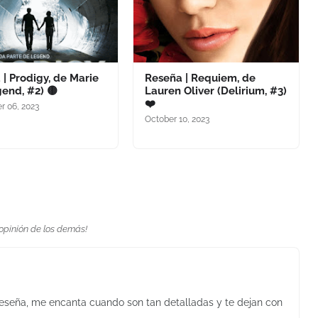
| Prodigy, de Marie
Reseña | Requiem, de
gend, #2) 🟡
Lauren Oliver (Delirium, #3)
❤️
 06, 2023
October 10, 2023
 opinión de los demás!
reseña, me encanta cuando son tan detalladas y te dejan con