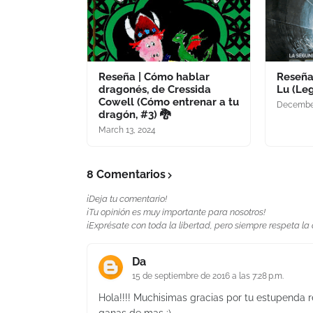
Reseña | Cómo hablar
Reseña 
dragonés, de Cressida
Lu (Le
Cowell (Cómo entrenar a tu
December
dragón, #3) 🐉
March 13, 2024
8 Comentarios
¡Deja tu comentario!
¡Tu opinión es muy importante para nosotros!
¡Exprésate con toda la libertad, pero siempre respeta la
Da
15 de septiembre de 2016 a las 7:28 p.m.
Hola!!!! Muchisimas gracias por tu estupenda 