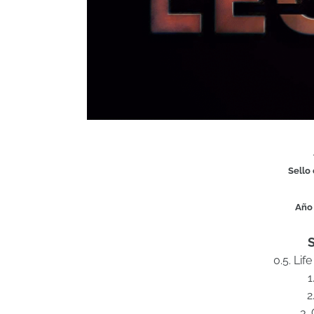
Sello 
Año 
0.5. Lif
1
2
3.