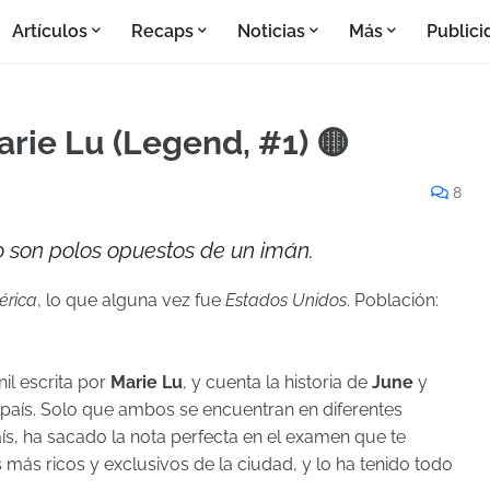
Artículos
Recaps
Noticias
Más
Publici
rie Lu (Legend, #1) 🟡
8
o son polos opuestos de un imán.
érica
, lo que alguna vez fue
Estados Unidos
. Población:
nil escrita por
Marie Lu
, y cuenta la historia de
June
y
l país. Solo que ambos se encuentran en diferentes
país, ha sacado la nota perfecta en el examen que te
s más ricos y exclusivos de la ciudad, y lo ha tenido todo