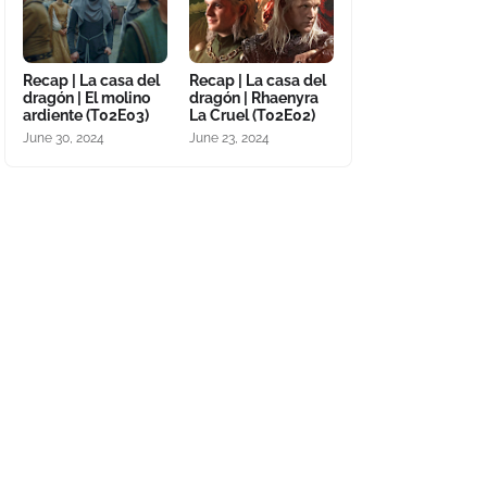
Recap | La casa del
Recap | La casa del
dragón | El molino
dragón | Rhaenyra
ardiente (T02E03)
La Cruel (T02E02)
June 30, 2024
June 23, 2024