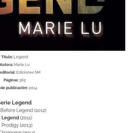
Título:
Legend
Autora:
Marie Lu
editorial:
Ediciones SM
Páginas:
365
de publicación:
2014
Serie Legend
e Before Legend (2012)
.
Legend
(2011)
. Prodigy (2013)
 Champion (2014)