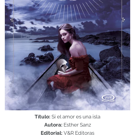
Título:
Si el amor es una isla
Autora:
Esther Sanz
Editorial:
V&R Editoras