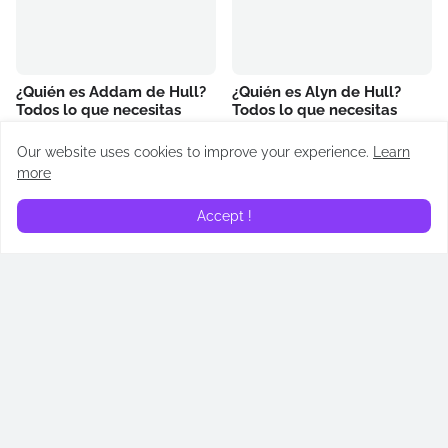
¿Quién es Addam de Hull?
¿Quién es Alyn de Hull?
Todos lo que necesitas
Todos lo que necesitas
saber sobre su papel en
saber sobre su papel en
“La casa del dragón”
“La casa del dragón”
Our website uses cookies to improve your experience.
Learn
June 23, 2024
June 16, 2024
more
Accept !
RECAPS
Recap | La casa del dragón
Recap | La casa del dragón
| Regente (T02E05)
| El dragón rojo y el dorado
(T02E04)
July 14, 2024