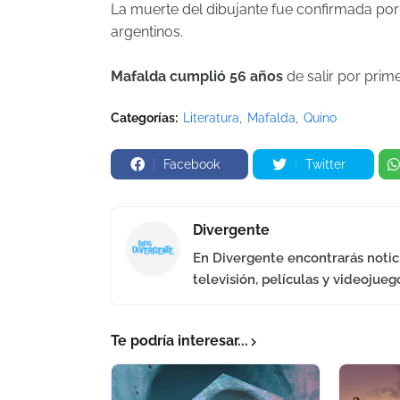
La muerte del dibujante fue confirmada por
argentinos.
Mafalda cumplió 56 años
de salir por prim
Categorías:
Literatura
Mafalda
Quino
Facebook
Twitter
Divergente
En Divergente encontrarás notici
televisión, películas y videojueg
Te podría interesar...