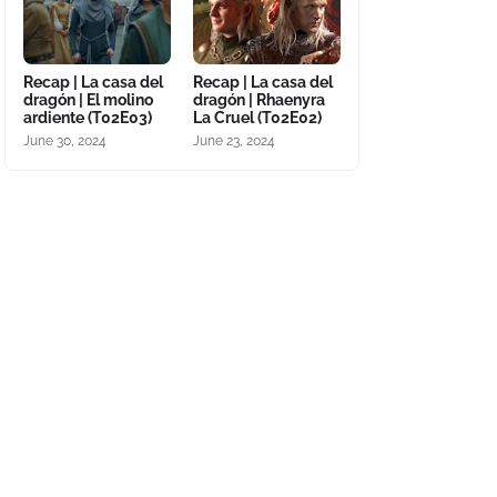
Recap | La casa del
Recap | La casa del
dragón | El molino
dragón | Rhaenyra
ardiente (T02E03)
La Cruel (T02E02)
June 30, 2024
June 23, 2024