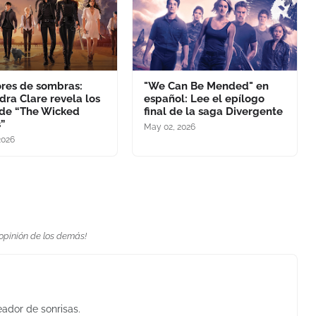
res de sombras:
"We Can Be Mended" en
dra Clare revela los
español: Lee el epílogo
s de “The Wicked
final de la saga Divergente
”
May 02, 2026
2026
 opinión de los demás!
eador de sonrisas.