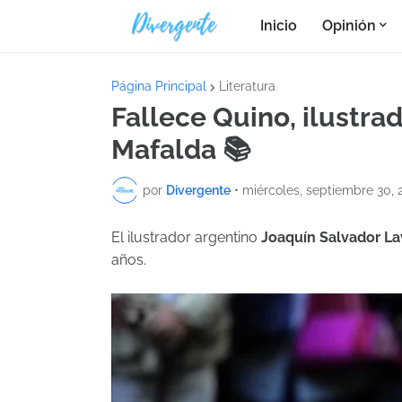
Inicio
Opinión
Página Principal
Literatura
Fallece Quino, ilustra
Mafalda 📚
por
Divergente
•
miércoles, septiembre 30, 
El ilustrador argentino
Joaquín Salvador L
años.