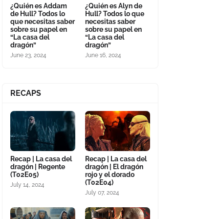
¿Quién es Addam
¿Quién es Alyn de
de Hull? Todos lo
Hull? Todos lo que
que necesitas saber
necesitas saber
sobre su papel en
sobre su papel en
“La casa del
“La casa del
dragón”
dragón”
June 23, 2024
June 16, 2024
RECAPS
Recap | La casa del
Recap | La casa del
dragón | Regente
dragón | El dragón
(T02E05)
rojo y el dorado
(T02E04)
July 14, 2024
July 07, 2024