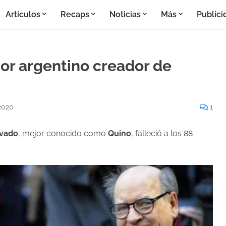
Artículos
Recaps
Noticias
Más
Publici
dor argentino creador de
2020
1
avado
, mejor conocido como
Quino
, falleció a los 88