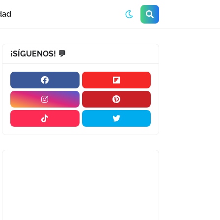
dad
¡SÍGUENOS! 💬