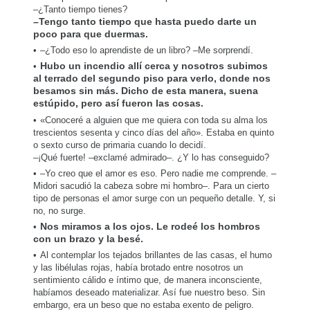
–¿Tanto tiempo tienes?
–Tengo tanto tiempo que hasta puedo darte un
poco para que duermas.
–¿Todo eso lo aprendiste de un libro? –Me sorprendí.
Hubo un incendio allí cerca y nosotros subimos
al terrado del segundo piso para verlo, donde nos
besamos sin más. Dicho de esta manera, suena
estúpido, pero así fueron las cosas.
«Conoceré a alguien que me quiera con toda su alma los
trescientos sesenta y cinco días del año». Estaba en quinto
o sexto curso de primaria cuando lo decidí.
–¡Qué fuerte! –exclamé admirado–. ¿Y lo has conseguido?
–Yo creo que el amor es eso. Pero nadie me comprende. –
Midori sacudió la cabeza sobre mi hombro–. Para un cierto
tipo de personas el amor surge con un pequeño detalle. Y, si
no, no surge.
Nos miramos a los ojos. Le rodeé los hombros
con un brazo y la besé.
Al contemplar los tejados brillantes de las casas, el humo
y las libélulas rojas, había brotado entre nosotros un
sentimiento cálido e íntimo que, de manera inconsciente,
habíamos deseado materializar. Así fue nuestro beso. Sin
embargo, era un beso que no estaba exento de peligro.