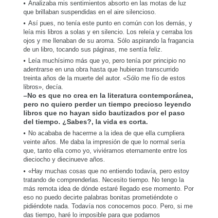
Analizaba mis sentimientos absorto en las motas de luz
que brillaban suspendidas en el aire silencioso.
Así pues, no tenía este punto en común con los demás, y
leía mis libros a solas y en silencio. Los releía y cerraba los
ojos y me llenaban de su aroma. Sólo aspirando la fragancia
de un libro, tocando sus páginas, me sentía feliz.
Leía muchísimo más que yo, pero tenía por principio no
adentrarse en una obra hasta que hubieran transcurrido
treinta años de la muerte del autor. «Sólo me fío de estos
libros», decía.
–No es que no crea en la literatura contemporánea,
pero no quiero perder un tiempo precioso leyendo
libros que no hayan sido bautizados por el paso
del tiempo. ¿Sabes?, la vida es corta.
No acababa de hacerme a la idea de que ella cumpliera
veinte años. Me daba la impresión de que lo normal sería
que, tanto ella como yo, viviéramos eternamente entre los
dieciocho y diecinueve años.
«Hay muchas cosas que no entiendo todavía, pero estoy
tratando de comprenderlas. Necesito tiempo. No tengo la
más remota idea de dónde estaré llegado ese momento. Por
eso no puedo decirte palabras bonitas prometiéndote o
pidiéndote nada. Todavía nos conocemos poco. Pero, si me
das tiempo, haré lo imposible para que podamos