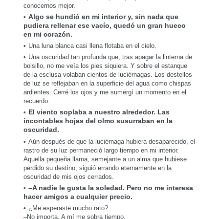
conocernos mejor.
Algo se hundió en mi interior y, sin nada que
pudiera rellenar ese vacío, quedó un gran hueco
en mi corazón.
Una luna blanca casi llena flotaba en el cielo.
Una oscuridad tan profunda que, tras apagar la linterna de
bolsillo, no me veía los pies siquiera. Y sobre el estanque
de la esclusa volaban cientos de luciérnagas. Los destellos
de luz se reflejaban en la superficie del agua como chispas
ardientes. Cerré los ojos y me sumergí un momento en el
recuerdo.
El viento soplaba a nuestro alrededor. Las
incontables hojas del olmo susurraban en la
oscuridad.
Aún después de que la luciérnaga hubiera desaparecido, el
rastro de su luz permaneció largo tiempo en mi interior.
Aquella pequeña llama, semejante a un alma que hubiese
perdido su destino, siguió errando eternamente en la
oscuridad de mis ojos cerrados.
–A nadie le gusta la soledad. Pero no me interesa
hacer amigos a cualquier precio.
¿Me esperaste mucho rato?
–No importa. A mí me sobra tiempo.