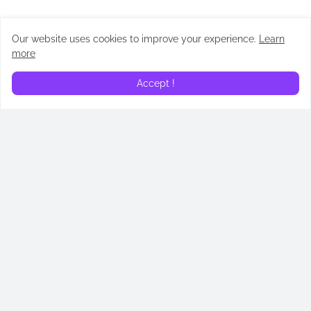
Our website uses cookies to improve your experience.
Learn
more
ARTÍCULOS
Accept !
¿En qué orden leer los
Los Testamentos: De las
libros de Cassandra Clare?
hijas de Gilead: todos los
Cronología de Cazadores
easter eggs revelados
de Sombras
April 14, 2026
May 02, 2026