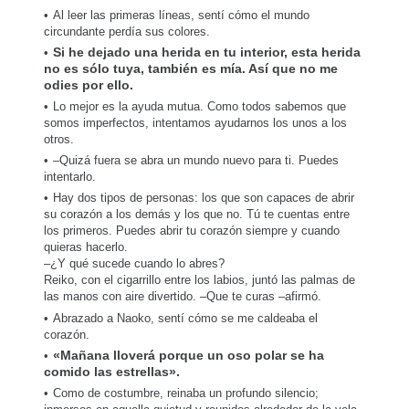
Al leer las primeras líneas, sentí cómo el mundo
circundante perdía sus colores.
Si he dejado una herida en tu interior, esta herida
no es sólo tuya, también es mía. Así que no me
odies por ello.
Lo mejor es la ayuda mutua. Como todos sabemos que
somos imperfectos, intentamos ayudarnos los unos a los
otros.
–Quizá fuera se abra un mundo nuevo para ti. Puedes
intentarlo.
Hay dos tipos de personas: los que son capaces de abrir
su corazón a los demás y los que no. Tú te cuentas entre
los primeros. Puedes abrir tu corazón siempre y cuando
quieras hacerlo.
–¿Y qué sucede cuando lo abres?
Reiko, con el cigarrillo entre los labios, juntó las palmas de
las manos con aire divertido. –Que te curas –afirmó.
Abrazado a Naoko, sentí cómo se me caldeaba el
corazón.
«Mañana lloverá porque un oso polar se ha
comido las estrellas».
Como de costumbre, reinaba un profundo silencio;