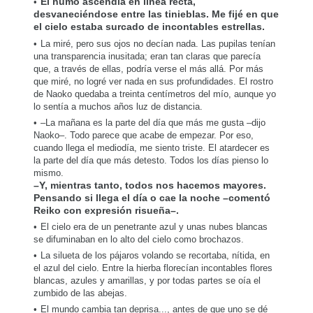
El humo ascendía en línea recta,
desvaneciéndose entre las tinieblas. Me fijé en que
el cielo estaba surcado de incontables estrellas.
La miré, pero sus ojos no decían nada. Las pupilas tenían
una transparencia inusitada; eran tan claras que parecía
que, a través de ellas, podría verse el más allá. Por más
que miré, no logré ver nada en sus profundidades. El rostro
de Naoko quedaba a treinta centímetros del mío, aunque yo
lo sentía a muchos años luz de distancia.
–La mañana es la parte del día que más me gusta –dijo
Naoko–. Todo parece que acabe de empezar. Por eso,
cuando llega el mediodía, me siento triste. El atardecer es
la parte del día que más detesto. Todos los días pienso lo
mismo.
–Y, mientras tanto, todos nos hacemos mayores.
Pensando si llega el día o cae la noche –comentó
Reiko con expresión risueña–.
El cielo era de un penetrante azul y unas nubes blancas
se difuminaban en lo alto del cielo como brochazos.
La silueta de los pájaros volando se recortaba, nítida, en
el azul del cielo. Entre la hierba florecían incontables flores
blancas, azules y amarillas, y por todas partes se oía el
zumbido de las abejas.
El mundo cambia tan deprisa..., antes de que uno se dé