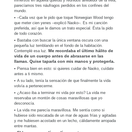
inmersos en aquella quietud y reunidos alrededor de la vela,
parecíamos tres náufragos perdidos en los confines del
mundo.
–Cada vez que le pido que toque Norwegian Wood tengo
que meter cien yenes –explicó Naoko–. Es mi canción
preferida, así que le damos un trato especial. Ésta la pido
de todo corazón.
Bastaba con buscar la única ventana oscura con una
pequeña luz temblando en el fondo de la habitación.
Contemplé esa luz.
Me recordaba el último hálito de
vida de un cuerpo antes de abrasarse en las
llamas. Quise taparla con mis manos y protegerla.
Piensa bien en esto: si quieres cuidar de Naoko, cuídate
antes a ti mismo.
A su lado, tenía la sensación de que finalmente la vida
volvía a pertenecerme.
¿Acaso iba a terminar mi vida por esto? La vida me
reservaba un montón de cosas maravillosas que yo
desconocía.
La vida me parecía maravillosa. Me sentía como si
hubiese sido rescatada de un mar de aguas frías y agitadas
y me hubiesen acostado en un lecho, cálidamente arropada
entre mantas.