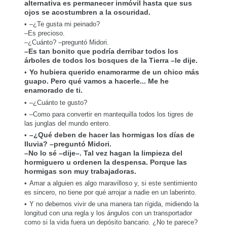
alternativa es permanecer inmóvil hasta que sus
ojos se acostumbren a la oscuridad.
–¿Te gusta mi peinado?
–Es precioso.
–¿Cuánto? –preguntó Midori.
–Es tan bonito que podría derribar todos los
árboles de todos los bosques de la Tierra –le dije.
Yo hubiera querido enamorarme de un chico más
guapo. Pero qué vamos a hacerle... Me he
enamorado de ti.
–¿Cuánto te gusto?
–Como para convertir en mantequilla todos los tigres de
las junglas del mundo entero.
–¿Qué deben de hacer las hormigas los días de
lluvia? –preguntó Midori.
–No lo sé –dije–. Tal vez hagan la limpieza del
hormiguero u ordenen la despensa. Porque las
hormigas son muy trabajadoras.
Amar a alguien es algo maravilloso y, si este sentimiento
es sincero, no tiene por qué arrojar a nadie en un laberinto.
Y no debemos vivir de una manera tan rígida, midiendo la
longitud con una regla y los ángulos con un transportador
como si la vida fuera un depósito bancario. ¿No te parece?