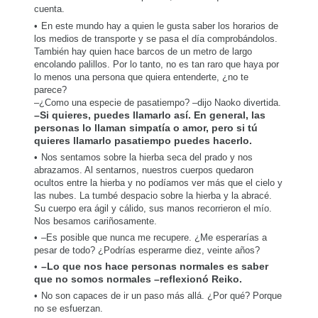
cuenta.
En este mundo hay a quien le gusta saber los horarios de
los medios de transporte y se pasa el día comprobándolos.
También hay quien hace barcos de un metro de largo
encolando palillos. Por lo tanto, no es tan raro que haya por
lo menos una persona que quiera entenderte, ¿no te
parece?
–¿Como una especie de pasatiempo? –dijo Naoko divertida.
–Si quieres, puedes llamarlo así. En general, las
personas lo llaman simpatía o amor, pero si tú
quieres llamarlo pasatiempo puedes hacerlo.
Nos sentamos sobre la hierba seca del prado y nos
abrazamos. Al sentarnos, nuestros cuerpos quedaron
ocultos entre la hierba y no podíamos ver más que el cielo y
las nubes. La tumbé despacio sobre la hierba y la abracé.
Su cuerpo era ágil y cálido, sus manos recorrieron el mío.
Nos besamos cariñosamente.
–Es posible que nunca me recupere. ¿Me esperarías a
pesar de todo? ¿Podrías esperarme diez, veinte años?
–Lo que nos hace personas normales es saber
que no somos normales –reflexionó Reiko.
No son capaces de ir un paso más allá. ¿Por qué? Porque
no se esfuerzan.