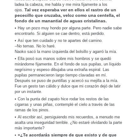
ladea la cabeza, me habla y me mira fijamente a los
ojos.
Tal vez esperaba ver en ellos el rastro de un
pececillo que cruzaba, veloz como una centella, el
fondo de un manantial de aguas cristalinas.
Hay un pozo muy hondo por alguna parte. Pero nadie sabe
encontrarlo. Si alguien se cae dentro, está perdido.
Así que ten cuidado y no te apartes del camino.
–No temas. No lo haré.
Naoko sacó la mano izquierda del bolsillo y agarró la mía.
Ella posó sus manos sobre mis hombros y se quedó
mirándome fijamente. En el fondo de sus pupilas, un líquido
negrísimo y espeso dibujaba una extraña espiral. Las
pupilas permanecieron largo tiempo clavadas en mí.
Después se puso de puntillas y acercó su mejilla a la mía.
Fue un gesto tan cálido y dulce que mi corazón dejó de latir
por un instante.
Con la punta del zapato hice rodar los restos de las
cigarras y unas piñas, contemplé el cielo a través de las
ramas de los pinos.
Al escribir así, persiguiendo mis recuerdos, a menudo me
asalta una inseguridad terrible. ¿No estaré olvidando la parte
más importante?
«¿Te acordarás siempre de que existo y de que