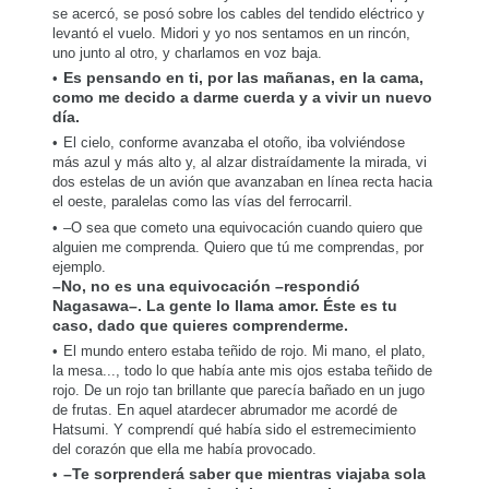
se acercó, se posó sobre los cables del tendido eléctrico y
levantó el vuelo. Midori y yo nos sentamos en un rincón,
uno junto al otro, y charlamos en voz baja.
Es pensando en ti, por las mañanas, en la cama,
como me decido a darme cuerda y a vivir un nuevo
día.
El cielo, conforme avanzaba el otoño, iba volviéndose
más azul y más alto y, al alzar distraídamente la mirada, vi
dos estelas de un avión que avanzaban en línea recta hacia
el oeste, paralelas como las vías del ferrocarril.
–O sea que cometo una equivocación cuando quiero que
alguien me comprenda. Quiero que tú me comprendas, por
ejemplo.
–No, no es una equivocación –respondió
Nagasawa–. La gente lo llama amor. Éste es tu
caso, dado que quieres comprenderme.
El mundo entero estaba teñido de rojo. Mi mano, el plato,
la mesa..., todo lo que había ante mis ojos estaba teñido de
rojo. De un rojo tan brillante que parecía bañado en un jugo
de frutas. En aquel atardecer abrumador me acordé de
Hatsumi. Y comprendí qué había sido el estremecimiento
del corazón que ella me había provocado.
–Te sorprenderá saber que mientras viajaba sola