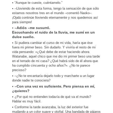
“Aunque te cueste, cuéntamelo.”
–Lloviendo de esta forma, tengo la sensación de que sólo
estamos nosotros tres en el mundo –comentó Naoko–.
¡Ojalá continúe lloviendo eternamente y nos quedemos así
para siempre!
–Adiós –me susurró.
Escuchando el ruido de la lluvia, me sumí en un
dulce sueño.
Si pudiera cambiar el curso de mi vida, haría que ése
fuera mi primer beso. Sin dudarlo. Y viviría el resto de mi
vida pensando: «¿Qué debe de estar haciendo ahora
Watanabe, aquel chico que me dio mi primer beso una tarde
en el terrado de mi casa? ¿Qué habrá sido de él ahora que
ha cumplido cincuenta y ocho años?». ¿No te parece
precioso?
–¿No te encantaría dejarlo todo y marcharte a un lugar
donde nadie te conociera?
–Con una vez es suficiente. Pero piensa en mí,
¿quieres?
¿Por qué no entienden todavía de qué va el mundo?
Hablar es muy fácil.
Conforme la tarde avanzaba, la luz del exterior fue
mudando a un color suave y otoñal. Una bandada de pájaros