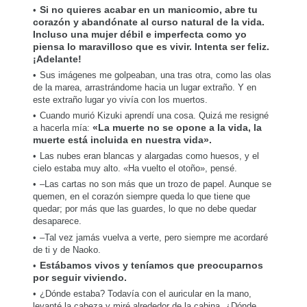
Si no quieres acabar en un manicomio, abre tu
corazón y abandónate al curso natural de la vida.
Incluso una mujer débil e imperfecta como yo
piensa lo maravilloso que es vivir. Intenta ser feliz.
¡Adelante!
Sus imágenes me golpeaban, una tras otra, como las olas
de la marea, arrastrándome hacia un lugar extraño. Y en
este extraño lugar yo vivía con los muertos.
Cuando murió Kizuki aprendí una cosa. Quizá me resigné
a hacerla mía:
«La muerte no se opone a la vida, la
muerte está incluida en nuestra vida».
Las nubes eran blancas y alargadas como huesos, y el
cielo estaba muy alto. «Ha vuelto el otoño», pensé.
–Las cartas no son más que un trozo de papel. Aunque se
quemen, en el corazón siempre queda lo que tiene que
quedar; por más que las guardes, lo que no debe quedar
desaparece.
–Tal vez jamás vuelva a verte, pero siempre me acordaré
de ti y de Naoko.
Estábamos vivos y teníamos que preocuparnos
por seguir viviendo.
¿Dónde estaba? Todavía con el auricular en la mano,
levanté la cabeza y miré alrededor de la cabina. ¿Dónde