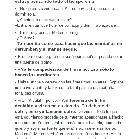
estuve pensando todo el tiempo en ti.
–No quiero volver a casa. Allí no hay nadie, no quiero
dormir sola.
–¿Y entonces qué vas a hacer?
–Entrar en un love hotel de por aquí y dormir abrazada a ti.
–Eres muy bonita, Midori –corregí.
–¿Cuánto?
–Tan bonita como para hacer que las montañas se
derrumben y el mar se seque.
Pronto me sumergí en un sueño sin sueños, pesado como
una puerta de plomo.
–No te compadezcas de ti mismo. Eso sólo lo
hacen los mediocres.
Había un viejo cerezo con las flores casi abiertas. Soplaba
un suave viento y la luz confería al paisaje una extraña
tonalidad difusa.
«¡Eh, Kizuki!», pensé.
«A diferencia de ti, he
decidido vivir como es debido. Tú debiste de
sufrir, pero yo también sufro.
De veras. Todo lo que
está ocurriendo procede de tu muerte: abandonaste a Naoko
a su suerte. Yo, en cambio, jamás podré hacerlo, porque la
quiero y soy más fuerte que ella. Y aún seré más fuerte.
Maduraré. Me convertiré en un adulto. Debo hacerlo. Hasta