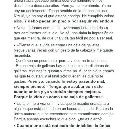
ahora había deseado permanecer eternamente en los
diecisiete o dieciocho años. Pero ya no lo pretendo. Ya no
soy un adolescente. Tengo sentido de la responsabilidad.
Kizuki, ya no soy el que estaba contigo. He cumplido veinte
años.
Y debo pagar un precio por seguir viviendo.»
Nos sentíamos como si estuviéramos flotando a dos o
tres centímetros del suelo. No sé, nos daba la impresión de
que era mentira, de que una vida tan fácil no podía ser real.
–Piensa que la vida es como una caja de galletas.
Negué varias veces con un gesto de la cabeza y me quedé
mirándola.
–Quizá sea un poco tonto, pero a veces no te entiendo.
–En una caja de galletas hay muchas clases distintas de
galletas. Algunas te gustan y otras no. Al principio te comes
las que te gustan, y al final sólo quedan las que no te
gustan.
Pues yo, cuando lo estoy pasando mal,
siempre pienso: «Tengo que acabar con esto
cuanto antes y ya vendrán tiempos mejores.
Porque la vida es como una caja de galletas».
Es la primera vez en mi vida que le escribo una carta a
alguien que está sentado en un banco a mi lado. Pero es la
única manera que he encontrado para comunicarme contigo.
Porque apenas escuchas lo que digo, ¿no es cierto?
Cuando uno está rodeado de tinieblas, la única