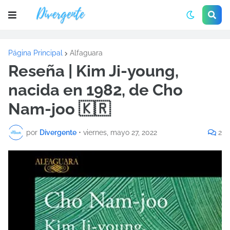
Página Principal
Alfaguara
Reseña | Kim Ji-young,
nacida en 1982, de Cho
Nam-joo 🇰🇷
por
Divergente
•
viernes, mayo 27, 2022
2