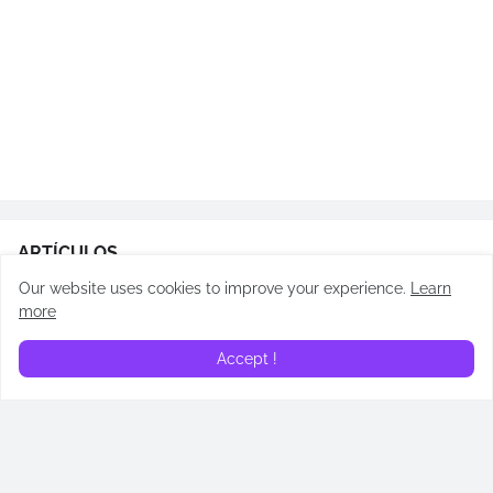
ARTÍCULOS
Our website uses cookies to improve your experience.
Learn
more
Accept !
¿En qué orden leer los
Los Testamentos: De las
libros de Cassandra Clare?
hijas de Gilead: todos los
Cronología de Cazadores
easter eggs revelados
de Sombras
April 14, 2026