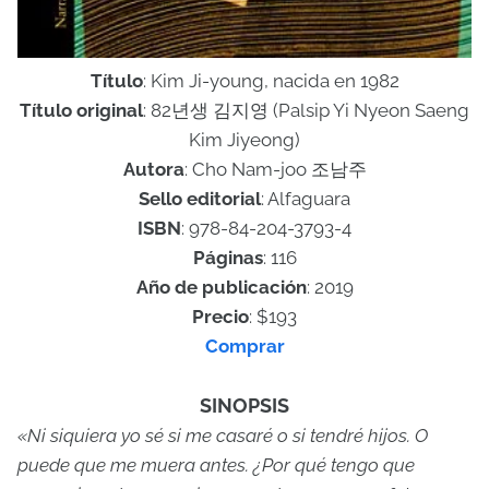
Título
: Kim Ji-young, nacida en 1982
Título original
: 82년생 김지영 (Palsip Yi Nyeon Saeng
Kim Jiyeong)
Autora
: Cho Nam-joo 조남주
Sello editorial
: Alfaguara
ISBN
: 978-84-204-3793-4
Páginas
: 116
Año de publicación
: 2019
Precio
: $193
Comprar
SINOPSIS
«Ni siquiera yo sé si me casaré o si tendré hijos. O
puede que me muera antes. ¿Por qué tengo que