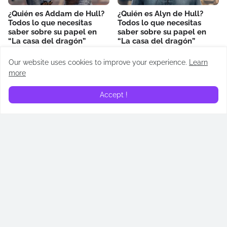
¿Quién es Addam de Hull?
¿Quién es Alyn de Hull?
Todos lo que necesitas
Todos lo que necesitas
saber sobre su papel en
saber sobre su papel en
“La casa del dragón”
“La casa del dragón”
June 23, 2024
June 16, 2024
Our website uses cookies to improve your experience.
Learn
more
RECAPS
Accept !
Recap | La casa del dragón
Recap | La casa del dragón
| Regente (T02E05)
| El dragón rojo y el dorado
(T02E04)
July 14, 2024
July 07, 2024