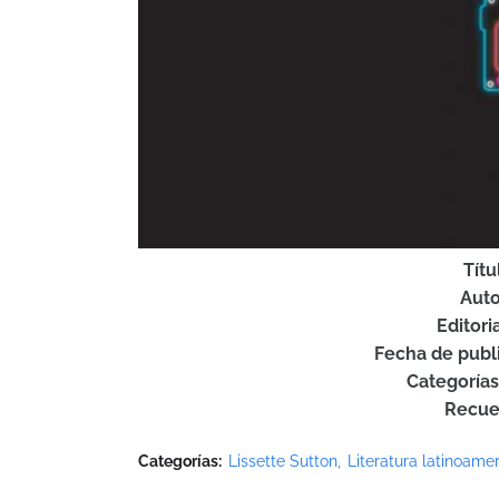
Títu
Auto
Editori
Fecha de publ
Categorías
Recue
Categorías:
Lissette Sutton
Literatura latinoame