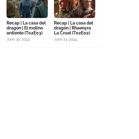
Recap | La casa del
Recap | La casa del
dragón | El molino
dragón | Rhaenyra
ardiente (T02E03)
La Cruel (T02E02)
June 30, 2024
June 23, 2024