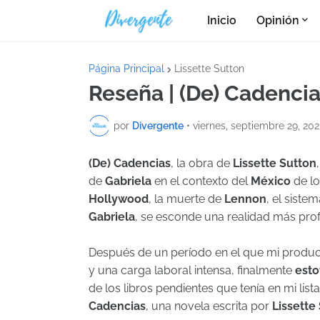
Inicio
Opinión
Página Principal
Lissette Sutton
Reseña | (De) Cadencia
por
Divergente
•
viernes, septiembre 29, 202
(De) Cadencias
, la obra de
Lissette Sutton
de
Gabriela
en el contexto del
México
de lo
Hollywood
, la muerte de
Lennon
, el siste
Gabriela
, se esconde una realidad más pro
Después de un período en el que mi produc
y una carga laboral intensa, finalmente
esto
de los libros pendientes que tenía en mi list
Cadencias
, una novela escrita por
Lissette