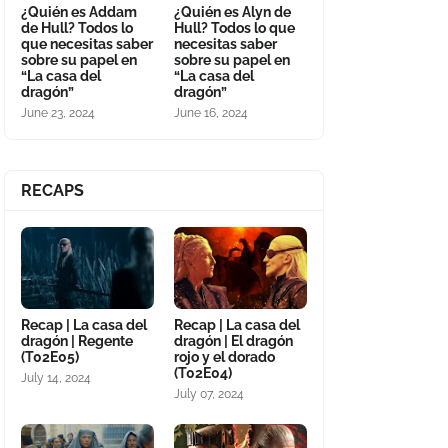
¿Quién es Addam
¿Quién es Alyn de
de Hull? Todos lo
Hull? Todos lo que
que necesitas saber
necesitas saber
sobre su papel en
sobre su papel en
“La casa del
“La casa del
dragón”
dragón”
June 23, 2024
June 16, 2024
RECAPS
Recap | La casa del
Recap | La casa del
dragón | Regente
dragón | El dragón
(T02E05)
rojo y el dorado
(T02E04)
July 14, 2024
July 07, 2024