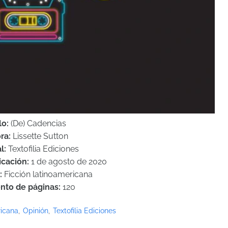
lo:
(De) Cadencias
ra:
Lissette Sutton
al:
Textofilia Ediciones
icación:
1 de agosto de 2020
:
Ficción latinoamericana
nto de páginas:
120
ricana
Opinión
Textofilia Ediciones