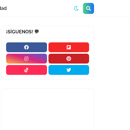
dad
¡SÍGUENOS! 💬