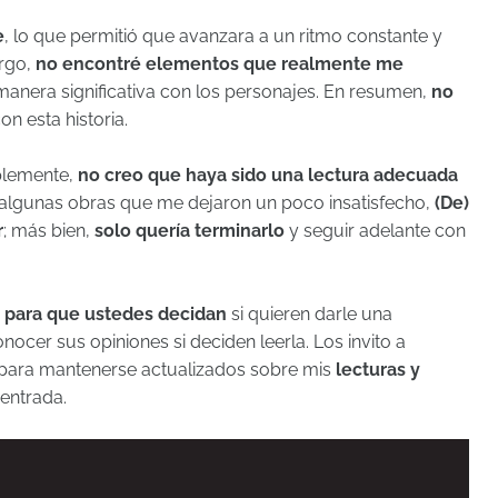
e
, lo que permitió que avanzara a un ritmo constante y
rgo,
no encontré elementos que realmente me
anera significativa con los personajes. En resumen,
no
on esta historia.
mplemente,
no creo que haya sido una lectura adecuada
algunas obras que me dejaron un poco insatisfecho,
(De)
r
; más bien,
solo quería terminarlo
y seguir adelante con
ta para que ustedes decidan
si quieren darle una
ocer sus opiniones si deciden leerla. Los invito a
s para mantenerse actualizados sobre mis
lecturas y
entrada.