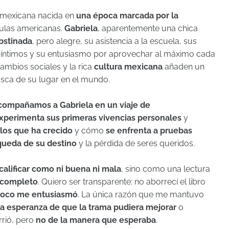
n mexicana nacida en
una época marcada por la
culas americanas.
Gabriela
, aparentemente una chica
bstinada
, pero alegre, su asistencia a la escuela, sus
 íntimos y su entusiasmo por aprovechar al máximo cada
cambios sociales y la rica
cultura mexicana
añaden un
busca de su lugar en el mundo.
compañamos a Gabriela en un viaje de
xperimenta sus primeras vivencias personales
y
los que ha crecido
y cómo
se enfrenta a pruebas
queda de su destino
y la pérdida de seres queridos.
alificar como ni buena ni mala
, sino como una lectura
 completo
. Quiero ser transparente: no aborrecí el libro
oco me entusiasmó
. La única razón que me mantuvo
a esperanza de que la trama pudiera mejorar
o
rrió, pero
no de la manera que esperaba
.