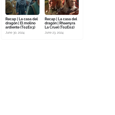
Recap | La casa del
Recap | La casa del
dragón | El molino
dragón | Rhaenyra
ardiente (T02E03)
La Cruel (T02E02)
June 30, 2024
June 23, 2024