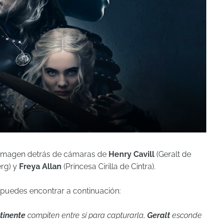
imagen detrás de cámaras de
Henry Cavill
(Geralt de
rg) y
Freya Allan
(Princesa Cirilla de Cintra).
e puedes encontrar a continuación:
tinente
compiten entre sí para capturarla,
Geralt
esconde