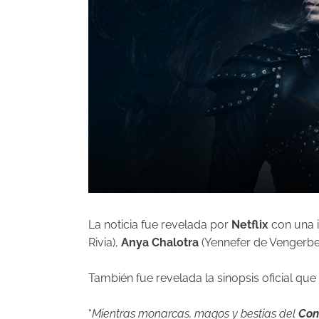
La noticia fue revelada por
Netflix
con una 
Rivia),
Anya Chalotra
(Yennefer de Vengerbe
También fue revelada la sinopsis oficial qu
“
Mientras monarcas, magos y bestias del
Con