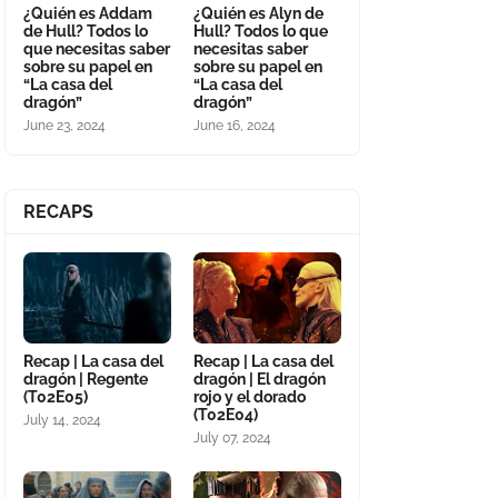
¿Quién es Addam
¿Quién es Alyn de
de Hull? Todos lo
Hull? Todos lo que
que necesitas saber
necesitas saber
sobre su papel en
sobre su papel en
“La casa del
“La casa del
dragón”
dragón”
June 23, 2024
June 16, 2024
RECAPS
Recap | La casa del
Recap | La casa del
dragón | Regente
dragón | El dragón
(T02E05)
rojo y el dorado
(T02E04)
July 14, 2024
July 07, 2024