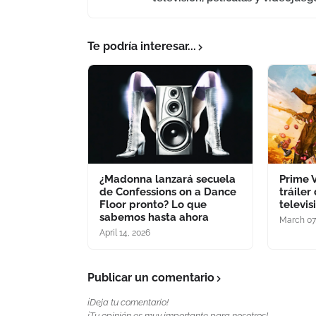
Te podría interesar...
¿Madonna lanzará secuela
Prime 
de Confessions on a Dance
tráiler
Floor pronto? Lo que
televis
sabemos hasta ahora
March 07
April 14, 2026
Publicar un comentario
¡Deja tu comentario!
¡Tu opinión es muy importante para nosotros!