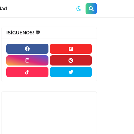
dad
¡SÍGUENOS! 💬