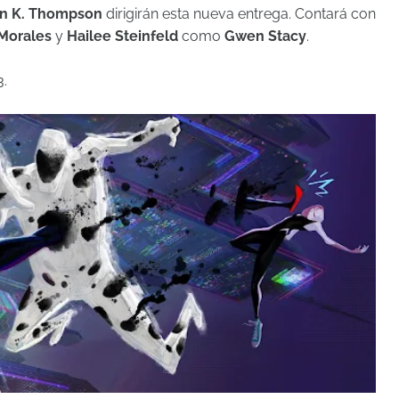
in K. Thompson
dirigirán esta nueva entrega. Contará con
 Morales
y
Hailee Steinfeld
como
Gwen Stacy
.
3.