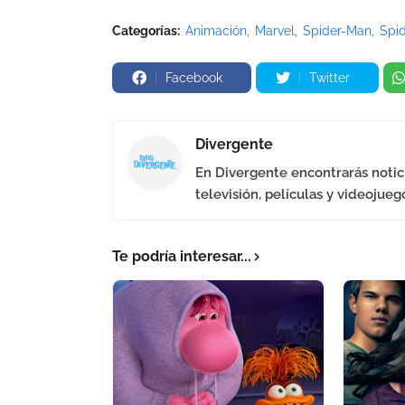
Categorías:
Animación
Marvel
Spider-Man
Spid
Facebook
Twitter
Divergente
En Divergente encontrarás notici
televisión, películas y videojueg
Te podría interesar...