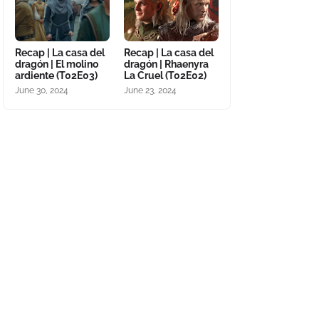
Recap | La casa del
Recap | La casa del
dragón | El molino
dragón | Rhaenyra
ardiente (T02E03)
La Cruel (T02E02)
June 30, 2024
June 23, 2024