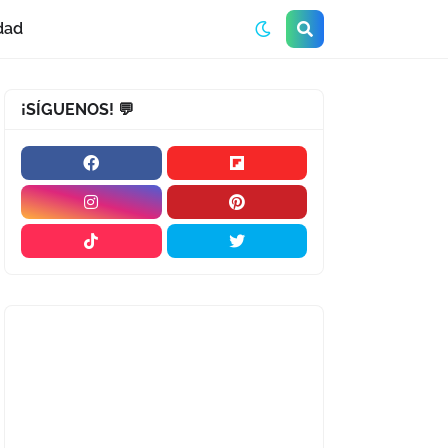
dad
¡SÍGUENOS! 💬