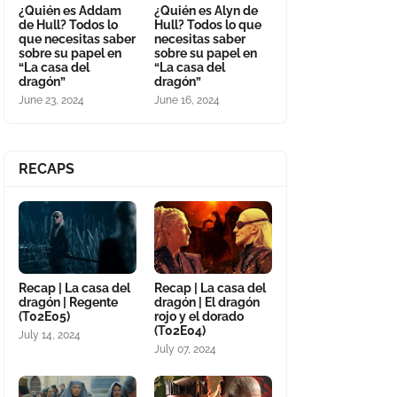
¿Quién es Addam
¿Quién es Alyn de
de Hull? Todos lo
Hull? Todos lo que
que necesitas saber
necesitas saber
sobre su papel en
sobre su papel en
“La casa del
“La casa del
dragón”
dragón”
June 23, 2024
June 16, 2024
RECAPS
Recap | La casa del
Recap | La casa del
dragón | Regente
dragón | El dragón
(T02E05)
rojo y el dorado
(T02E04)
July 14, 2024
July 07, 2024