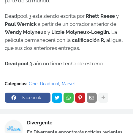
parte de su mundo.
Deadpool 3 está siendo escrita por
Rhett Reese
y
Paul Wernick
a partir de un borrador anterior de
Wendy Molyneux
y
Lizzie Molyneux-Loeglin.
La
película permanecerá con la
calificación R,
al igual
que sus dos anteriores entregas.
Deadpool
3 aún no tiene fecha de estreno.
Categorías:
Cine
Deadpool
Marvel
Facebook
Divergente
En Divergente encontrarás noticias recientes