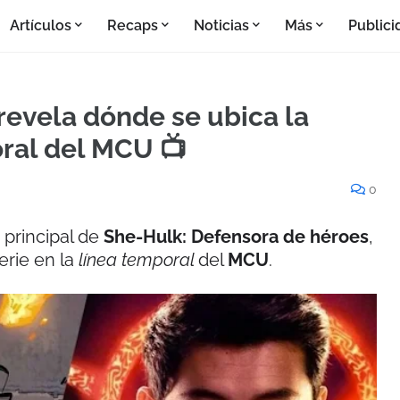
Artículos
Recaps
Noticias
Más
Publici
revela dónde se ubica la
oral del MCU 📺
0
 principal de
She-Hulk: Defensora de héroes
,
erie en la
línea temporal
del
MCU
.