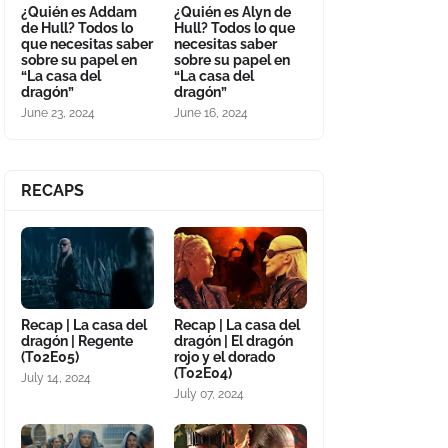
¿Quién es Addam
¿Quién es Alyn de
de Hull? Todos lo
Hull? Todos lo que
que necesitas saber
necesitas saber
sobre su papel en
sobre su papel en
“La casa del
“La casa del
dragón”
dragón”
June 23, 2024
June 16, 2024
RECAPS
Recap | La casa del
Recap | La casa del
dragón | Regente
dragón | El dragón
(T02E05)
rojo y el dorado
(T02E04)
July 14, 2024
July 07, 2024