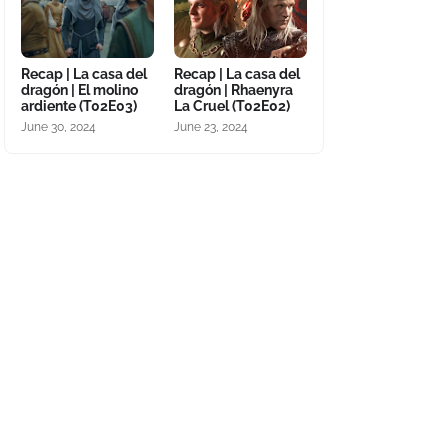
Recap | La casa del
Recap | La casa del
dragón | El molino
dragón | Rhaenyra
ardiente (T02E03)
La Cruel (T02E02)
June 30, 2024
June 23, 2024