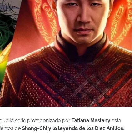
 que la serie protagonizada por
Tatiana Maslany
está
mientos de
Shang-Chi y la leyenda de los Diez Anillos
.