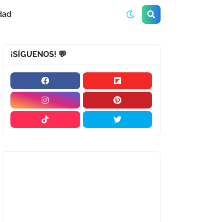
dad
¡SÍGUENOS! 💬