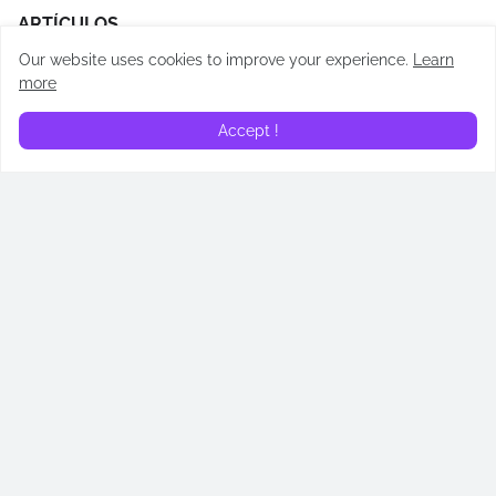
ARTÍCULOS
Our website uses cookies to improve your experience.
Learn
more
Accept !
¿En qué orden leer los
Los Testamentos: De las
libros de Cassandra Clare?
hijas de Gilead: todos los
Cronología de Cazadores
easter eggs revelados
de Sombras
April 14, 2026
May 02, 2026
¿Quién es Addam de Hull?
¿Quién es Alyn de Hull?
Todos lo que necesitas
Todos lo que necesitas
saber sobre su papel en
saber sobre su papel en