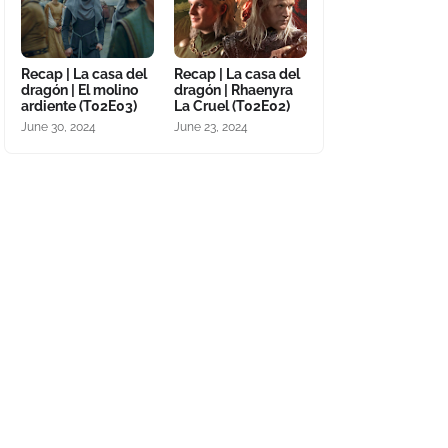
Recap | La casa del
Recap | La casa del
dragón | El molino
dragón | Rhaenyra
ardiente (T02E03)
La Cruel (T02E02)
June 30, 2024
June 23, 2024