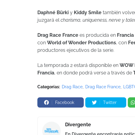
Daphné Bürki
y
Kiddy Smile
también volver
juzgará el
charisma, uniqueness, nerve y tale
Drag Race France
es producida en
Francia
con
World of Wonder Productions
, con
Fe
productores ejecutivos de la serie.
La temporada 2 estará disponible en
WOW P
Francia
, en donde podrá verse a través de
Categorías:
Drag Race
Drag Race France
LGBT
Facebook
Twitter
Divergente
En Divergente encontrarás notici