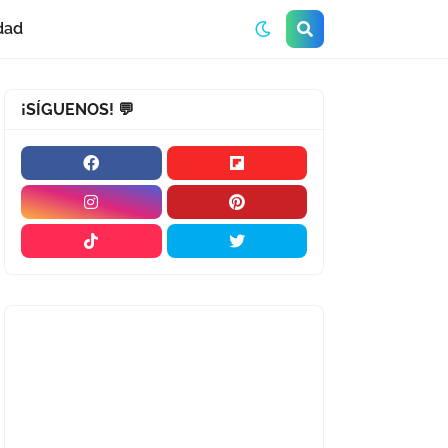
dad
¡SÍGUENOS! 💬