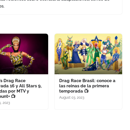
os.
’s Drag Race
Drag Race Brasil: conoce a
da 16 y All Stars 9,
las reinas de la primera
das por MTV y
temporada 📺
unt+ 📺
August 03, 2023
, 2023