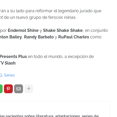
án a su lado para reformar el legendario jurado que
nt
de un nuevo grupo de feroces reinas.
por
Endemol Shine
y
Shake Shake Shake
, en conjunto
nton Bailey
,
Randy Barbato
y
RuPaul Charles
como
resents Plus
en todo el mundo, a excepción de
TV Slash
.
Q
Series
as recientes sobre literatura, adaptaciones, series de