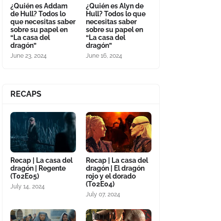
¿Quién es Addam
¿Quién es Alyn de
de Hull? Todos lo
Hull? Todos lo que
que necesitas saber
necesitas saber
sobre su papel en
sobre su papel en
“La casa del
“La casa del
dragón”
dragón”
June 23, 2024
June 16, 2024
RECAPS
Recap | La casa del
Recap | La casa del
dragón | Regente
dragón | El dragón
(T02E05)
rojo y el dorado
(T02E04)
July 14, 2024
July 07, 2024