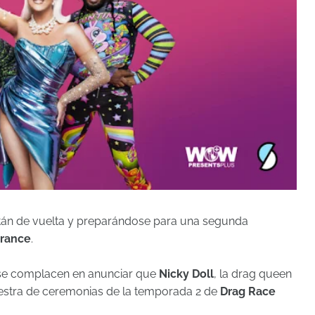
tán de vuelta y preparándose para una segunda
France
.
e complacen en anunciar que
Nicky Doll
, la drag queen
aestra de ceremonias de la temporada 2 de
Drag Race