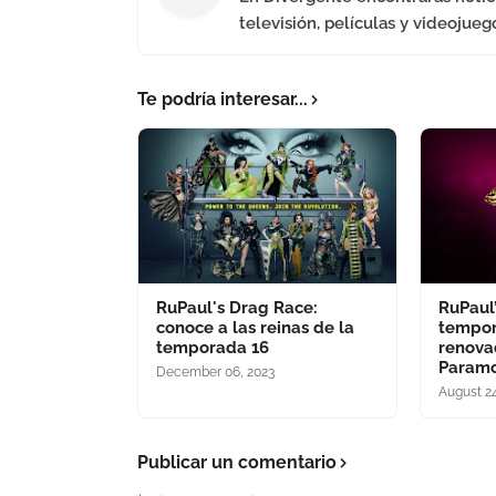
televisión, películas y videojueg
Te podría interesar...
RuPaul's Drag Race:
RuPaul
conoce a las reinas de la
tempora
temporada 16
renova
Paramo
December 06, 2023
August 24
Publicar un comentario