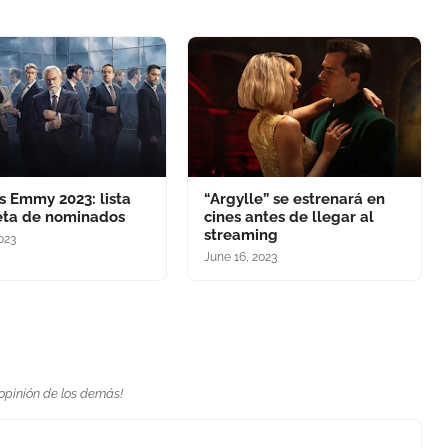
s Emmy 2023: lista
“Argylle” se estrenará en
ta de nominados
cines antes de llegar al
streaming
2023
June 16, 2023
 opinión de los demás!