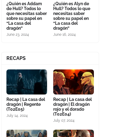
¿Quién es Addam
¿Quién es Alyn de
de Hull? Todos lo
Hull? Todos lo que
que necesitas saber
necesitas saber
sobre su papel en
sobre su papel en
“La casa del
“La casa del
dragón”
dragón”
June 23, 2024
June 16, 2024
RECAPS
Recap | La casa del
Recap | La casa del
dragón | Regente
dragón | El dragón
(T02E05)
rojo y el dorado
(T02E04)
July 14, 2024
July 07, 2024