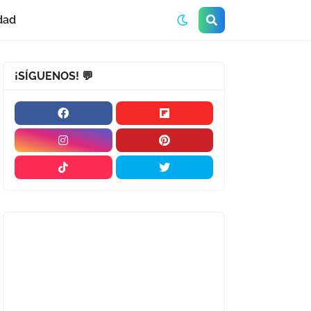
dad
¡SÍGUENOS! 💬