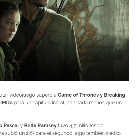
pular videojuego superó a
Game of Thrones y
Breaking
o
IMDb
para un capítulo inicial, con nada menos que un
o Pascal
y
Bella Ramsey
tuvo 4,7 millones de
fra subió un 22% para el segundo, algo también inédito.