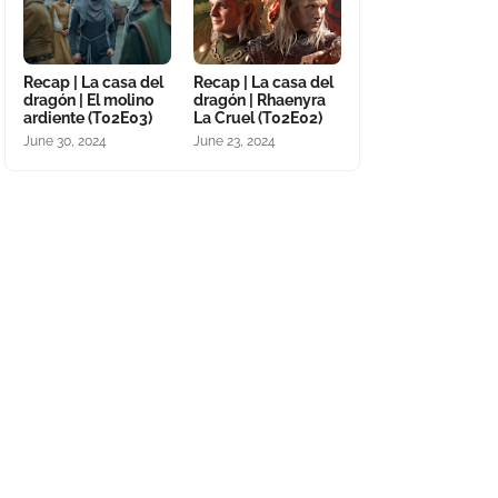
Recap | La casa del
Recap | La casa del
dragón | El molino
dragón | Rhaenyra
ardiente (T02E03)
La Cruel (T02E02)
June 30, 2024
June 23, 2024