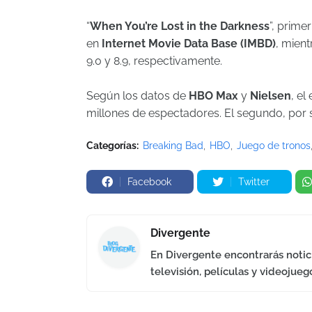
“
When You’re Lost in the Darkness
”, prime
en
Internet Movie Data Base (IMBD)
, mient
9.0 y 8.9, respectivamente.
Según los datos de
HBO Max
y
Nielsen
, el
millones de espectadores. El segundo, por s
Categorías:
Breaking Bad
HBO
Juego de tronos
Facebook
Twitter
Divergente
En Divergente encontrarás notici
televisión, películas y videojueg