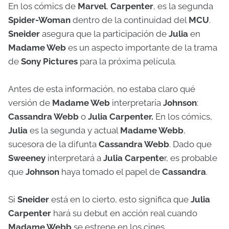
En los cómics de
Marvel
,
Carpenter
, es la segunda
Spider-Woman
dentro de la continuidad del
MCU
.
Sneider
asegura que la participación de
Julia
en
Madame Web
es un aspecto importante de la trama
de
Sony Pictures
para la próxima película.
Antes de esta información, no estaba claro qué
versión de
Madame Web
interpretaría
Johnson
:
Cassandra Webb
o
Julia Carpenter.
En los cómics,
Julia
es la segunda y actual
Madame Webb
,
sucesora de la difunta
Cassandra Webb
. Dado que
Sweeney
interpretará a
Julia Carpente
r, es probable
que
Johnson
haya tomado el papel de
Cassandra
.
Si
Sneider
está en lo cierto, esto significa que
Julia
Carpenter
hará su debut en acción real cuando
Madame Webb
se estrene en los cines.