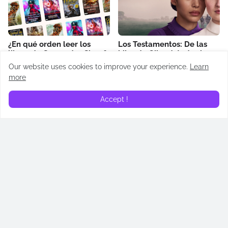
¿En qué orden leer los
Los Testamentos: De las
libros de Cassandra Clare?
hijas de Gilead: todos los
Cronología de Cazadores
easter eggs revelados
Our website uses cookies to improve your experience.
Learn
de Sombras
April 14, 2026
more
May 02, 2026
Accept !
¿Quién es Addam de Hull?
¿Quién es Alyn de Hull?
Todos lo que necesitas
Todos lo que necesitas
saber sobre su papel en
saber sobre su papel en
“La casa del dragón”
“La casa del dragón”
June 23, 2024
June 16, 2024