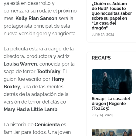
ya está en desarrollo y
¿Quién es Addam
de Hull? Todos lo
comenzará su rodaje el próximo
que necesitas saber
mes.
Kelly Rian Sanson
será la
sobre su papel en
“La casa del
protagonista principal de esta
dragón”
nueva versión gore y sangrienta.
June 23, 2024
La película estará a cargo de la
directora, productora y actriz
RECAPS
Louisa Warren
, conocida por la
saga de terror
Toothfairy
. El
guion fue escrito por
Harry
Boxley
, una de las mentes
detrás de la adaptación de la
Recap | La casa del
versión de terror del clásico
dragón | Regente
(T02E05)
Mary Had a Little Lamb
.
July 14, 2024
La historia de
Cenicienta
es
familiar para todos. Una joven