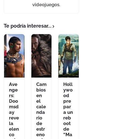
videojuegos.
Te podría interesar...
Ave
Cam
Holl
nge
bios
ywo
rs:
en
od
Doo
el
pre
msd
cale
par
ay
nda
a un
reve
rio
reb
la
de
oot
elen
estr
de
co
eno
“Ma