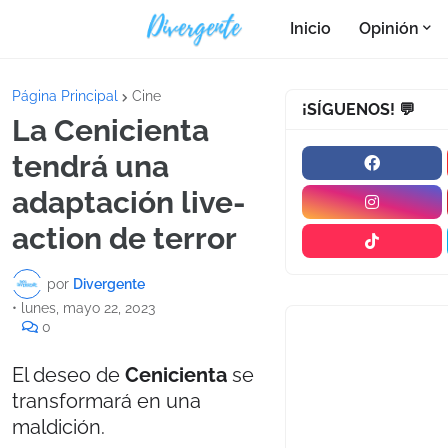
Inicio
Opinión
Página Principal
Cine
¡SÍGUENOS! 💬
La Cenicienta
tendrá una
adaptación live-
action de terror
por
Divergente
•
lunes, mayo 22, 2023
0
El deseo de
Cenicienta
se
transformará en una
maldición.