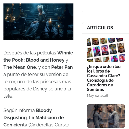
ARTÍCULOS
Después de las películas
Winnie
the Pooh: Blood and Honey
y
¿En qué orden leer
The Mean One
, y con
Peter Pan
los libros de
a punto de tener su versión de
Cassandra Clare?
Cronología de
terror, una de las princesas más
Cazadores de
populares de Disney se une a la
Sombras
lista.
May 02, 2026
Según informa
Bloody
Disgusting
,
La Maldición de
Cenicienta
(Cinderella’s Curse)