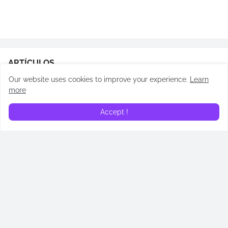
ARTÍCULOS
Our website uses cookies to improve your experience.
Learn
more
Accept !
¿En qué orden leer los
Los Testamentos: De las
libros de Cassandra Clare?
hijas de Gilead: todos los
Cronología de Cazadores
easter eggs revelados
de Sombras
April 14, 2026
May 02, 2026