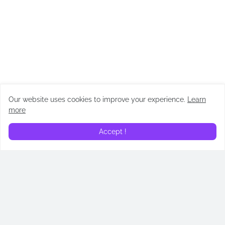
Our website uses cookies to improve your experience.
Learn
more
ARTÍCULOS
Accept !
¿En qué orden leer los
Los Testamentos: De las
libros de Cassandra Clare?
hijas de Gilead: todos los
Cronología de Cazadores
easter eggs revelados
de Sombras
April 14, 2026