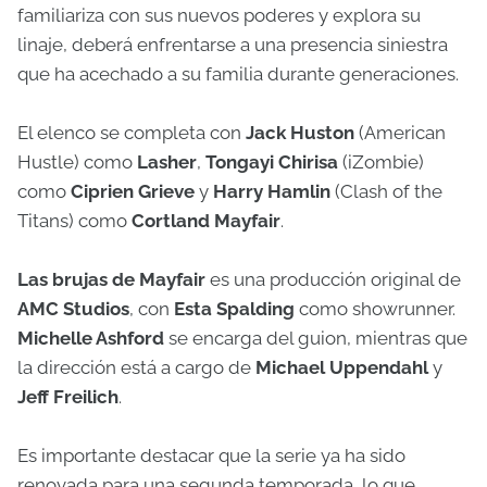
familiariza con sus nuevos poderes y explora su
linaje, deberá enfrentarse a una presencia siniestra
que ha acechado a su familia durante generaciones.
El elenco se completa con
Jack Huston
(American
Hustle) como
Lasher
,
Tongayi Chirisa
(iZombie)
como
Ciprien Grieve
y
Harry Hamlin
(Clash of the
Titans) como
Cortland Mayfair
.
Las brujas de Mayfair
es una producción original de
AMC Studios
, con
Esta Spalding
como showrunner.
Michelle Ashford
se encarga del guion, mientras que
la dirección está a cargo de
Michael Uppendahl
y
Jeff Freilich
.
Es importante destacar que la serie ya ha sido
renovada para una segunda temporada, lo que