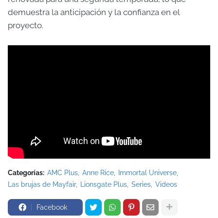
demuestra la anticipación y la confianza en el
proyecto.
Categorías:
AMC Plus
Anne Rice
Immortal Universe
Las brujas de Mayfair
Lionsgate Plus
Series
Videos
Facebook