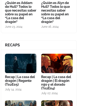
¿Quién es Addam
¿Quién es Alyn de
de Hull? Todos lo
Hull? Todos lo que
que necesitas saber
necesitas saber
sobre su papel en
sobre su papel en
“La casa del
“La casa del
dragón”
dragón”
June 23, 2024
June 16, 2024
RECAPS
Recap | La casa del
Recap | La casa del
dragón | Regente
dragón | El dragón
(T02E05)
rojo y el dorado
(T02E04)
July 14, 2024
July 07, 2024