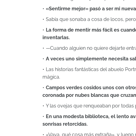
«Sentirme mejor» pasó a ser mi nueva
Sabía que sonaba a cosa de locos, pero
La forma de mentir más fácil es cuando
inventarlas.
—Cuando alguien no quiere dejarte entrar
A veces uno simplemente necesita sali
Las historias fantásticas del abuelo Por
mágica.
Campos verdes cosidos unos con otros
coronada por nubes blancas que cruzan
Y las ovejas que renqueaban por todas p
En una modesta biblioteca, el lento a
sonrisas retorcidas.
«Vaya, qué cosa más extraña», y luego r