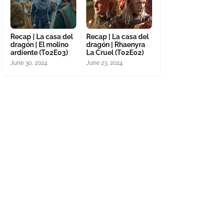
Recap | La casa del
Recap | La casa del
dragón | El molino
dragón | Rhaenyra
ardiente (T02E03)
La Cruel (T02E02)
June 30, 2024
June 23, 2024