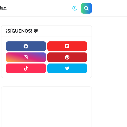
dad
¡SÍGUENOS! 💬