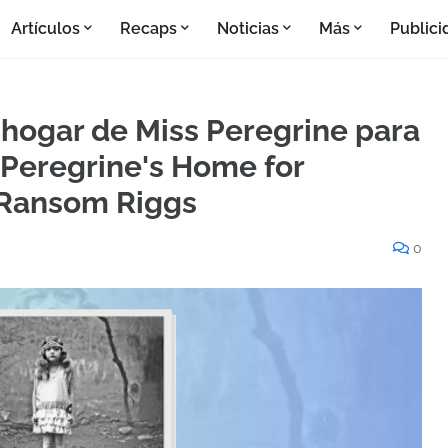
Artículos
Recaps
Noticias
Más
Publici
l hogar de Miss Peregrine para
 Peregrine's Home for
e Ransom Riggs
0