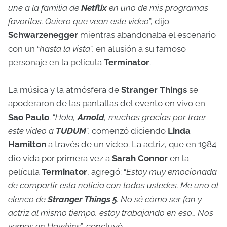
une a la familia de
Netflix
en uno de mis programas
favoritos. Quiero que vean este video
”, dijo
Schwarzenegger
mientras abandonaba el escenario
con un “
hasta la vista
”, en alusión a su famoso
personaje en la película
Terminator
.
La música y la atmósfera de
Stranger Things
se
apoderaron de las pantallas del evento en vivo en
Sao Paulo
. “
Hola,
Arnold
, muchas gracias por traer
este video a
TUDUM
”, comenzó diciendo
Linda
Hamilton
a través de un video. La actriz, que en 1984
dio vida por primera vez a
Sarah Connor
en la
película
Terminator
, agregó: “
Estoy muy emocionada
de compartir esta noticia con todos ustedes. Me uno al
elenco de
Stranger Things 5
. No sé cómo ser fan y
actriz al mismo tiempo, estoy trabajando en eso… Nos
vemos en Hawkins
”, concluyó.