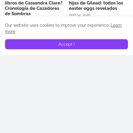
libros de Cassandra Clare?
hijas de Gilead: todos los
Cronología de Cazadores
easter eggs revelados
de Sombras
April 14, 2026
May 02, 2026
Our website uses cookies to improve your experience.
Learn
more
Accept !
¿Quién es Addam de Hull?
¿Quién es Alyn de Hull?
Todos lo que necesitas
Todos lo que necesitas
saber sobre su papel en
saber sobre su papel en
“La casa del dragón”
“La casa del dragón”
June 23, 2024
June 16, 2024
RECAPS