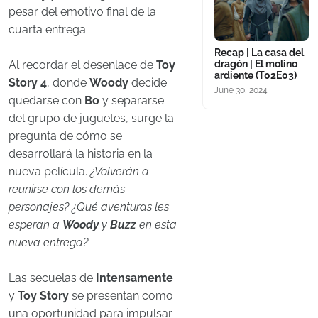
pesar del emotivo final de la
cuarta entrega.
Recap | La casa del
dragón | El molino
Al recordar el desenlace de
Toy
ardiente (T02E03)
Story 4
, donde
Woody
decide
June 30, 2024
quedarse con
Bo
y separarse
del grupo de juguetes, surge la
pregunta de cómo se
desarrollará la historia en la
nueva película.
¿Volverán a
reunirse con los demás
personajes? ¿Qué aventuras les
esperan a
Woody
y
Buzz
en esta
nueva entrega?
Las secuelas de
Intensamente
y
Toy Story
se presentan como
una oportunidad para impulsar