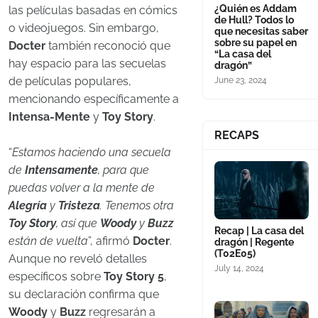
¿Quién es Addam
las películas basadas en cómics
de Hull? Todos lo
o videojuegos. Sin embargo,
que necesitas saber
sobre su papel en
Docter
también reconoció que
“La casa del
hay espacio para las secuelas
dragón”
de películas populares,
June 23, 2024
mencionando específicamente a
Intensa-Mente
y
Toy Story
.
RECAPS
“
Estamos haciendo una secuela
de
Intensamente
, para que
puedas volver a la mente de
Alegría
y
Tristeza
. Tenemos otra
Toy Story
, así que
Woody
y
Buzz
Recap | La casa del
están de vuelta
”, afirmó
Docter
.
dragón | Regente
(T02E05)
Aunque no reveló detalles
July 14, 2024
específicos sobre
Toy Story 5
,
su declaración confirma que
Woody
y
Buzz
regresarán a