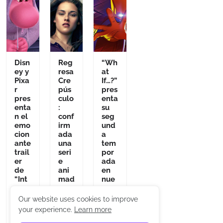
Disn
Reg
“Wh
ey y
resa
at
Pixa
Cre
If…?”
r
pús
pres
pres
culo
enta
enta
:
su
n el
conf
seg
emo
irm
und
cion
ada
a
ante
una
tem
trail
seri
por
er
e
ada
de
ani
en
“Int
mad
nue
ens
a
vo
aMe
bas
tráil
Our website uses cookies to improve
nte
ada
er
your experience.
Learn more
2”
en
Dece