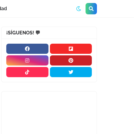
dad
¡SÍGUENOS! 💬