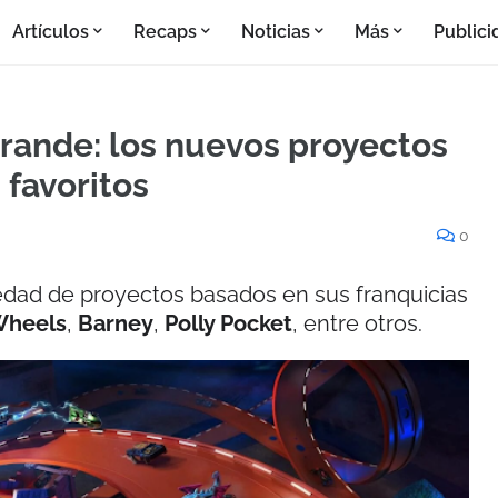
Artículos
Recaps
Noticias
Más
Publici
grande: los nuevos proyectos
 favoritos
0
iedad de proyectos basados en sus franquicias
Wheels
,
Barney
,
Polly Pocket
, entre otros.