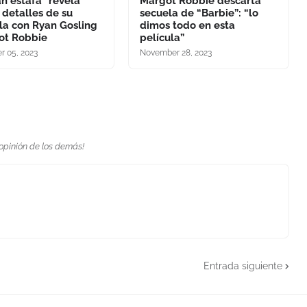
n estafa” revela
Margot Robbie descarta
 detalles de su
secuela de “Barbie”: “lo
la con Ryan Gosling
dimos todo en esta
ot Robbie
película”
 05, 2023
November 28, 2023
 opinión de los demás!
Entrada siguiente