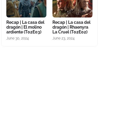
Recap | La casa del
Recap | La casa del
dragón | El molino
dragón | Rhaenyra
ardiente (T02E03)
La Cruel (T02E02)
June 30, 2024
June 23, 2024