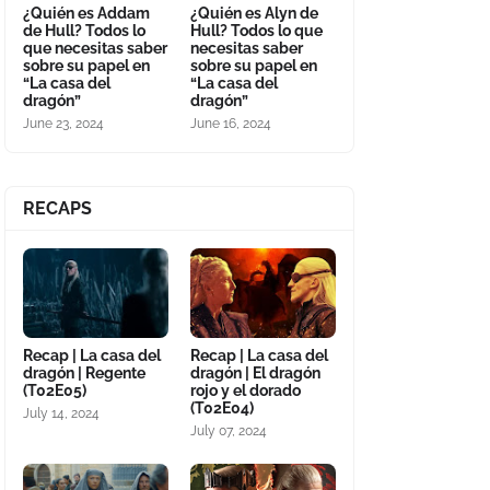
¿Quién es Addam
¿Quién es Alyn de
de Hull? Todos lo
Hull? Todos lo que
que necesitas saber
necesitas saber
sobre su papel en
sobre su papel en
“La casa del
“La casa del
dragón”
dragón”
June 23, 2024
June 16, 2024
RECAPS
Recap | La casa del
Recap | La casa del
dragón | Regente
dragón | El dragón
(T02E05)
rojo y el dorado
(T02E04)
July 14, 2024
July 07, 2024