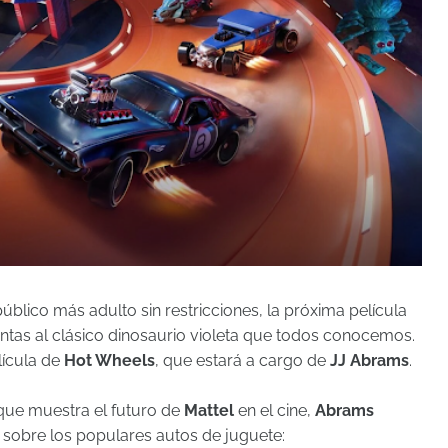
úblico más adulto sin restricciones, la próxima película
ntas al clásico dinosaurio violeta que todos conocemos.
lícula de
Hot Wheels
, que estará a cargo de
JJ Abrams
.
ue muestra el futuro de
Mattel
en el cine,
Abrams
 sobre los populares autos de juguete: