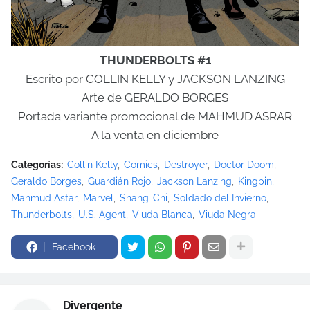
THUNDERBOLTS #1
Escrito por COLLIN KELLY y JACKSON LANZING
Arte de GERALDO BORGES
Portada variante promocional de MAHMUD ASRAR
A la venta en diciembre
Categorías:
Collin Kelly
Comics
Destroyer
Doctor Doom
Geraldo Borges
Guardián Rojo
Jackson Lanzing
Kingpin
Mahmud Astar
Marvel
Shang-Chi
Soldado del Invierno
Thunderbolts
U.S. Agent
Viuda Blanca
Viuda Negra
Facebook
Divergente