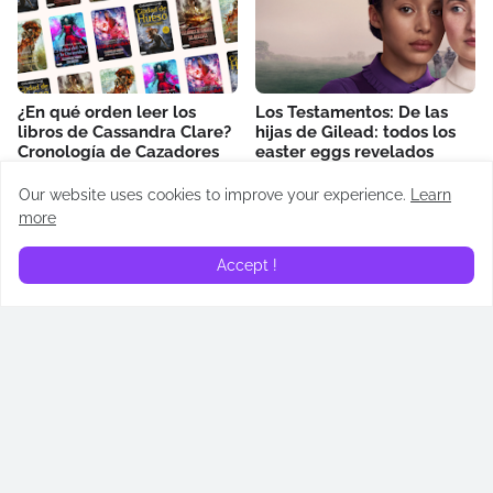
¿En qué orden leer los
Los Testamentos: De las
libros de Cassandra Clare?
hijas de Gilead: todos los
Cronología de Cazadores
easter eggs revelados
de Sombras
April 14, 2026
Our website uses cookies to improve your experience.
Learn
May 02, 2026
more
Accept !
¿Quién es Addam de Hull?
¿Quién es Alyn de Hull?
Todos lo que necesitas
Todos lo que necesitas
saber sobre su papel en
saber sobre su papel en
“La casa del dragón”
“La casa del dragón”
June 23, 2024
June 16, 2024