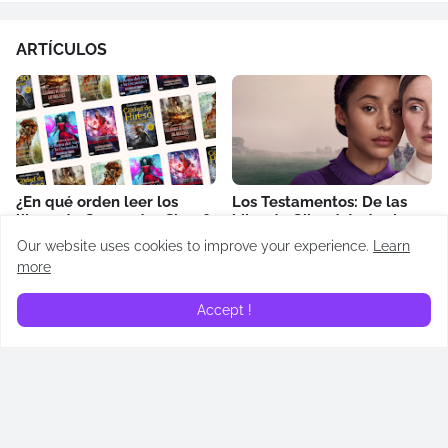
ARTÍCULOS
¿En qué orden leer los
Los Testamentos: De las
libros de Cassandra Clare?
hijas de Gilead: todos los
Cronología de Cazadores
easter eggs revelados
Our website uses cookies to improve your experience.
Learn
de Sombras
April 14, 2026
more
May 02, 2026
Accept !
¿Quién es Addam de Hull?
¿Quién es Alyn de Hull?