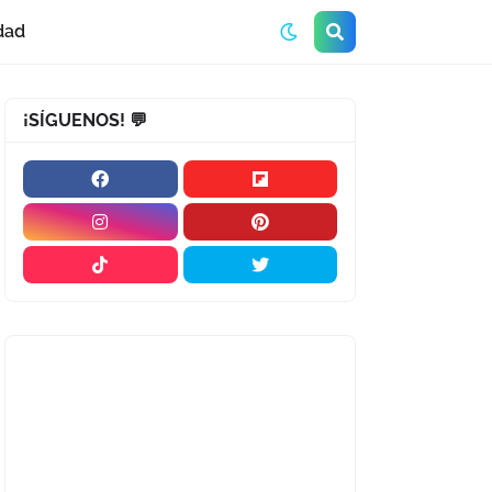
dad
¡SÍGUENOS! 💬