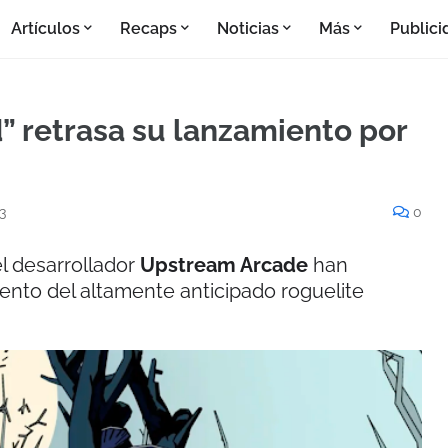
Artículos
Recaps
Noticias
Más
Publici
” retrasa su lanzamiento por
3
0
el desarrollador
Upstream Arcade
han
ento del altamente anticipado roguelite