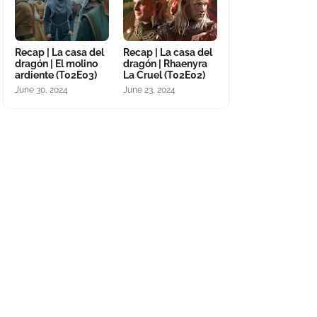
Recap | La casa del
Recap | La casa del
dragón | El molino
dragón | Rhaenyra
ardiente (T02E03)
La Cruel (T02E02)
June 30, 2024
June 23, 2024