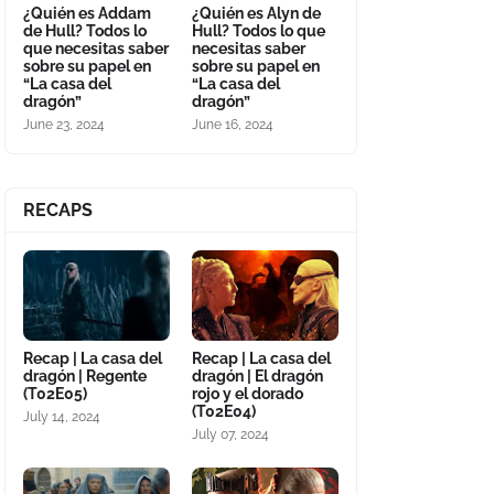
¿Quién es Addam
¿Quién es Alyn de
de Hull? Todos lo
Hull? Todos lo que
que necesitas saber
necesitas saber
sobre su papel en
sobre su papel en
“La casa del
“La casa del
dragón”
dragón”
June 23, 2024
June 16, 2024
RECAPS
Recap | La casa del
Recap | La casa del
dragón | Regente
dragón | El dragón
(T02E05)
rojo y el dorado
(T02E04)
July 14, 2024
July 07, 2024