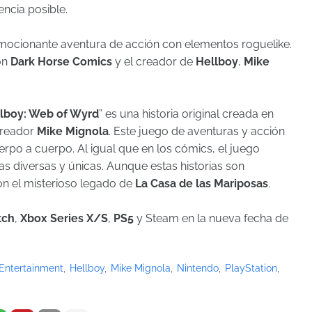
ncia posible.
mocionante aventura de acción con elementos roguelike.
on
Dark Horse Comics
y el creador de
Hellboy
,
Mike
lboy: Web of Wyrd
” es una historia original creada en
creador
Mike Mignola
. Este juego de aventuras y acción
rpo a cuerpo. Al igual que en los cómics, el juego
as diversas y únicas. Aunque estas historias son
on el misterioso legado de
La Casa de las Mariposas
.
tch
,
Xbox Series X/S
,
PS5
y Steam en la nueva fecha de
Entertainment
Hellboy
Mike Mignola
Nintendo
PlayStation