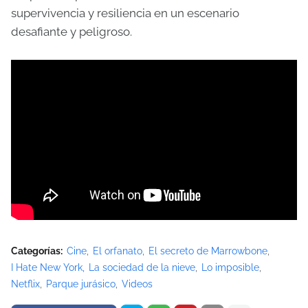
supervivencia y resiliencia en un escenario
desafiante y peligroso.
Categorías:
Cine
El orfanato
El secreto de Marrowbone
I Hate New York
La sociedad de la nieve
Lo imposible
Netflix
Parque jurásico
Videos