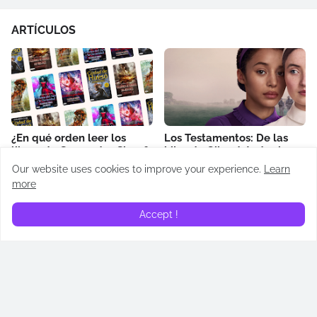
ARTÍCULOS
¿En qué orden leer los
Los Testamentos: De las
libros de Cassandra Clare?
hijas de Gilead: todos los
Cronología de Cazadores
easter eggs revelados
Our website uses cookies to improve your experience.
Learn
de Sombras
April 14, 2026
more
May 02, 2026
Accept !
¿Quién es Addam de Hull?
¿Quién es Alyn de Hull?
Todos lo que necesitas
Todos lo que necesitas