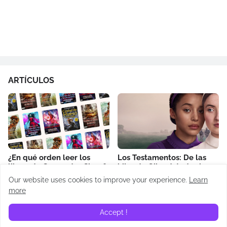
ARTÍCULOS
¿En qué orden leer los
Los Testamentos: De las
libros de Cassandra Clare?
hijas de Gilead: todos los
Cronología de Cazadores
easter eggs revelados
Our website uses cookies to improve your experience.
Learn
de Sombras
April 14, 2026
more
May 02, 2026
Accept !