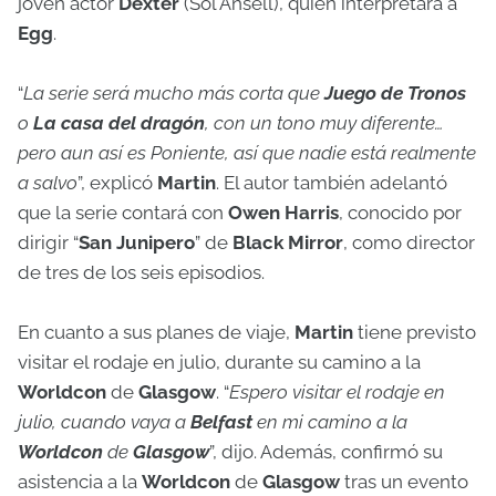
joven actor
Dexter
(Sol Ansell), quien interpretará a
Egg
.
“
La serie será mucho más corta que
Juego de Tronos
o
La casa del dragón
, con un tono muy diferente…
pero aun así es Poniente, así que nadie está realmente
a salvo
”, explicó
Martin
. El autor también adelantó
que la serie contará con
Owen Harris
, conocido por
dirigir “
San Junipero
” de
Black Mirror
, como director
de tres de los seis episodios.
En cuanto a sus planes de viaje,
Martin
tiene previsto
visitar el rodaje en julio, durante su camino a la
Worldcon
de
Glasgow
. “
Espero visitar el rodaje en
julio, cuando vaya a
Belfast
en mi camino a la
Worldcon
de
Glasgow
”, dijo. Además, confirmó su
asistencia a la
Worldcon
de
Glasgow
tras un evento