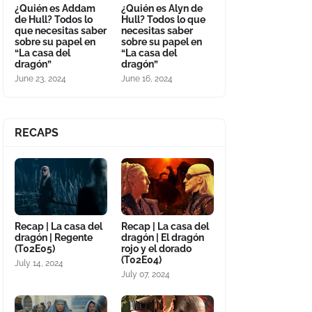
¿Quién es Addam
¿Quién es Alyn de
de Hull? Todos lo
Hull? Todos lo que
que necesitas saber
necesitas saber
sobre su papel en
sobre su papel en
“La casa del
“La casa del
dragón”
dragón”
June 23, 2024
June 16, 2024
RECAPS
Recap | La casa del
Recap | La casa del
dragón | Regente
dragón | El dragón
(T02E05)
rojo y el dorado
(T02E04)
July 14, 2024
July 07, 2024