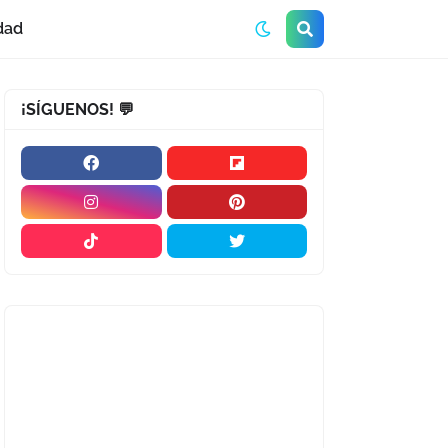
dad
¡SÍGUENOS! 💬