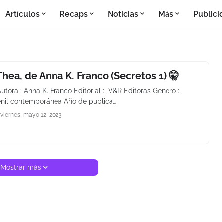
Artículos
Recaps
Noticias
Más
Publici
Thea, de Anna K. Franco (Secretos 1) 🤫
Autora : Anna K. Franco Editorial : V&R Editoras Género :
venil contemporánea Año de publica…
viernes, mayo 12, 2023
Mostrar más