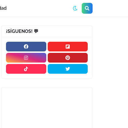
dad
¡SÍGUENOS! 💬