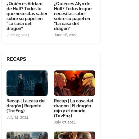
¿Quién es Addam
¿Quién es Alyn de
de Hull? Todos lo
Hull? Todos lo que
que necesitas saber
necesitas saber
sobre su papel en
sobre su papel en
“La casa del
“La casa del
dragón”
dragón”
June 23, 2024
June 16, 2024
RECAPS
Recap | La casa del
Recap | La casa del
dragón | Regente
dragón | El dragón
(T02E05)
rojo y el dorado
(T02E04)
July 14, 2024
July 07, 2024