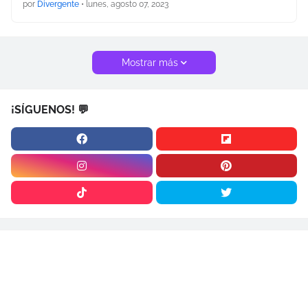
por
Divergente
•
lunes, agosto 07, 2023
Mostrar más
¡SÍGUENOS! 💬