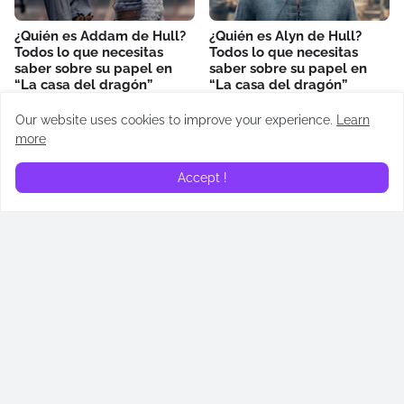
¿Quién es Addam de Hull?
¿Quién es Alyn de Hull?
Todos lo que necesitas
Todos lo que necesitas
saber sobre su papel en
saber sobre su papel en
“La casa del dragón”
“La casa del dragón”
June 23, 2024
June 16, 2024
Our website uses cookies to improve your experience.
Learn
more
RECAPS
Accept !
Recap | La casa del dragón
Recap | La casa del dragón
| Regente (T02E05)
| El dragón rojo y el dorado
(T02E04)
July 14, 2024
July 07, 2024