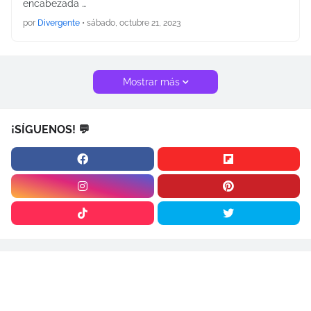
encabezada …
por
Divergente
•
sábado, octubre 21, 2023
Mostrar más
¡SÍGUENOS! 💬