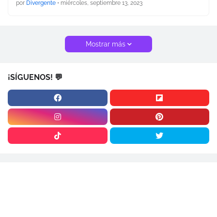
por
Divergente
•
miércoles, septiembre 13, 2023
Mostrar más
¡SÍGUENOS! 💬