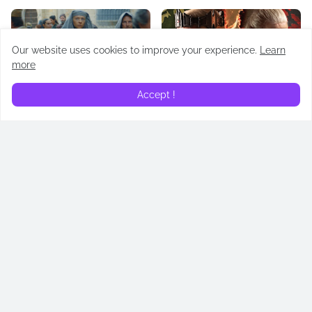
Our website uses cookies to improve your experience.
Learn
more
Accept !
Recap | La casa del dragón
Recap | La casa del dragón
| El molino ardiente
| Rhaenyra La Cruel
(T02E03)
(T02E02)
June 30, 2024
June 23, 2024
En Divergente encontrarás las noticias más recientes
sobre literatura, adaptaciones, series de televisión,
películas y más.