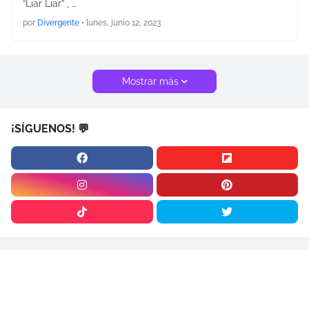
“Liar Liar” , …
por
Divergente
•
lunes, junio 12, 2023
Mostrar más
¡SÍGUENOS! 💬