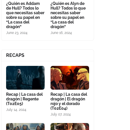
¿Quién es Addam
¿Quién es Alyn de
de Hull? Todos lo
Hull? Todos lo que
que necesitas saber
necesitas saber
sobre su papel en
sobre su papel en
“La casa del
“La casa del
dragón”
dragón”
June 23, 2024
June 16, 2024
RECAPS
Recap | La casa del
Recap | La casa del
dragón | Regente
dragón | El dragón
(T02E05)
rojo y el dorado
(T02E04)
July 14, 2024
July 07, 2024