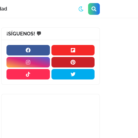
dad
¡SÍGUENOS! 💬