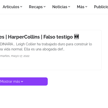
Artículos
Recaps
Noticias
Más
Publici
 | HarperCollins | Falso testigo 🆕
NARIA... Leigh Collier ha trabajado duro para construir lo
a vida normal. Ella es una abogada def…
martes, mayo 17, 2022
Mostrar más