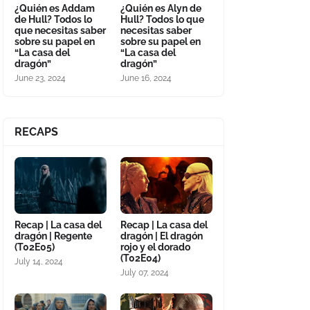
¿Quién es Addam
¿Quién es Alyn de
de Hull? Todos lo
Hull? Todos lo que
que necesitas saber
necesitas saber
sobre su papel en
sobre su papel en
“La casa del
“La casa del
dragón”
dragón”
June 23, 2024
June 16, 2024
RECAPS
Recap | La casa del
Recap | La casa del
dragón | Regente
dragón | El dragón
(T02E05)
rojo y el dorado
(T02E04)
July 14, 2024
July 07, 2024