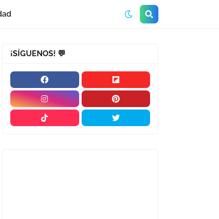
dad
¡SÍGUENOS! 💬