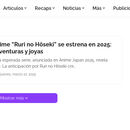
Artículos
Recaps
Noticias
Más
Publici
me “Ruri no Hōseki” se estrena en 2025:
aventuras y joyas
la esperada serie, anunciada en Anime Japan 2025, revela
. La anticipación por Ruri no Hōseki cre…
jueves, marzo 27, 2025
Mostrar más