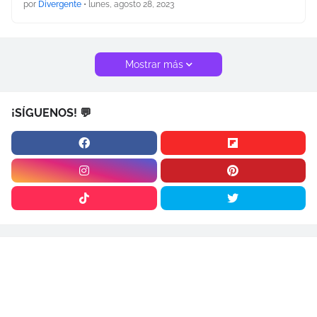
por
Divergente
•
lunes, agosto 28, 2023
Mostrar más
¡SÍGUENOS! 💬