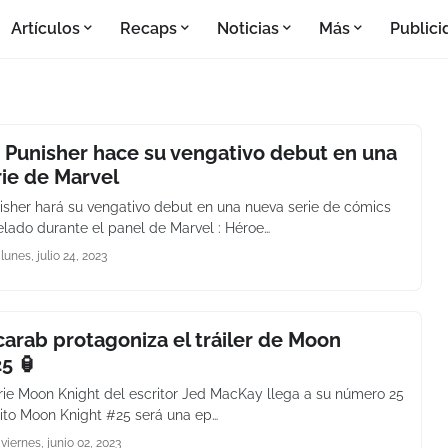
Artículos
Recaps
Noticias
Más
Publici
 Punisher hace su vengativo debut en una
ie de Marvel
sher hará su vengativo debut en una nueva serie de cómics
elado durante el panel de Marvel : Héroe…
lunes, julio 24, 2023
carab protagoniza el tráiler de Moon
5 🏮
erie Moon Knight del escritor Jed MacKay llega a su número 25
 hito Moon Knight #25 será una ep…
viernes, junio 02, 2023