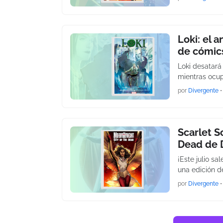
Loki: el 
de cómics
Loki desatará
mientras ocup
por
Divergente
•
Scarlet S
Dead de D
¡Este julio sa
una edición d
por
Divergente
•