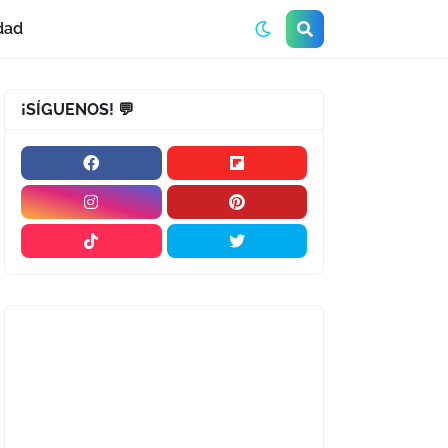
dad
¡SÍGUENOS! 💬