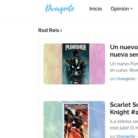
Inicio
Opinión
Rod Reis
Un nuevo
nueva ser
Un nuevo Puni
en curso. Rev
por
Divergente
•
Scarlet S
Knight #2
¡La exitosa s
este julio! El
por
Divergente
•