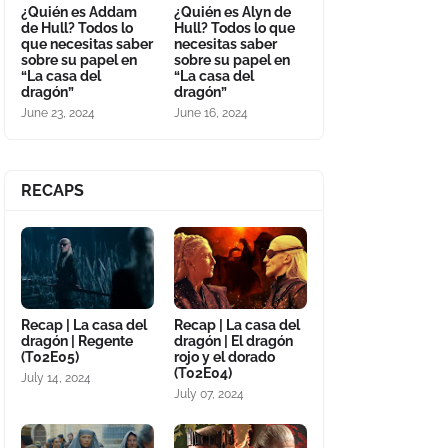
¿Quién es Addam
¿Quién es Alyn de
de Hull? Todos lo
Hull? Todos lo que
que necesitas saber
necesitas saber
sobre su papel en
sobre su papel en
“La casa del
“La casa del
dragón”
dragón”
June 23, 2024
June 16, 2024
RECAPS
Recap | La casa del
Recap | La casa del
dragón | Regente
dragón | El dragón
(T02E05)
rojo y el dorado
(T02E04)
July 14, 2024
July 07, 2024