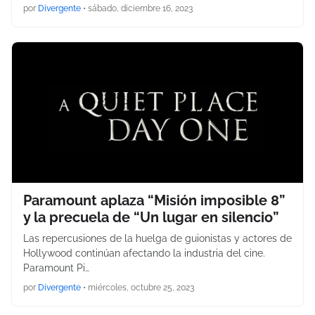
por
Divergente
•
sábado, diciembre 16, 2023
Paramount aplaza “Misión imposible 8”
y la precuela de “Un lugar en silencio”
Las repercusiones de la huelga de guionistas y actores de
Hollywood continúan afectando la industria del cine.
Paramount Pi…
por
Divergente
•
miércoles, octubre 25, 2023