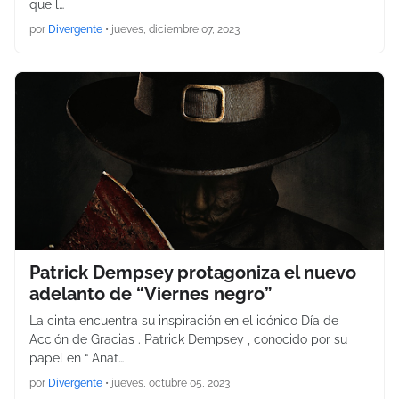
que l…
por
Divergente
•
jueves, diciembre 07, 2023
Patrick Dempsey protagoniza el nuevo
adelanto de “Viernes negro”
La cinta encuentra su inspiración en el icónico Día de
Acción de Gracias . Patrick Dempsey , conocido por su
papel en “ Anat…
por
Divergente
•
jueves, octubre 05, 2023