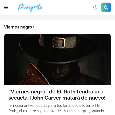
Viernes negro
“Viernes negro” de Eli Roth tendrá una
secuela: ¡John Carver matará de nuevo!
¡Emocionantes noticias para los fanáticos del terror! Eli
Roth , el director y guionista de “ Viernes negro ”, anunció