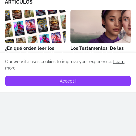
ARTÍCULOS
¿En qué orden leer los
Los Testamentos: De las
libros de Cassandra Clare?
hijas de Gilead: todos los
Cronología de Cazadores
easter eggs revelados
Our website uses cookies to improve your experience.
Learn
de Sombras
April 14, 2026
more
May 02, 2026
Accept !
¿Quién es Addam de Hull?
¿Quién es Alyn de Hull?
Todos lo que necesitas
Todos lo que necesitas
saber sobre su papel en
saber sobre su papel en
“La casa del dragón”
“La casa del dragón”