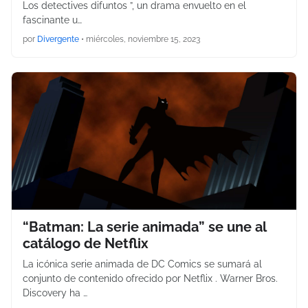
Los detectives difuntos ”, un drama envuelto en el
fascinante u…
por
Divergente
•
miércoles, noviembre 15, 2023
“Batman: La serie animada” se une al
catálogo de Netflix
La icónica serie animada de DC Comics se sumará al
conjunto de contenido ofrecido por Netflix . Warner Bros.
Discovery ha …