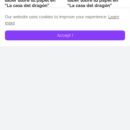
saber sobre su papel en
saber sobre su papel en
“La casa del dragón”
“La casa del dragón”
June 23, 2024
June 16, 2024
Our website uses cookies to improve your experience.
Learn
more
RECAPS
Accept !
Recap | La casa del dragón
Recap | La casa del dragón
| Regente (T02E05)
| El dragón rojo y el dorado
(T02E04)
July 14, 2024
July 07, 2024