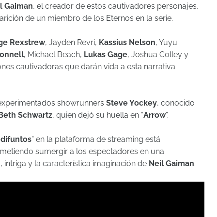
l Gaiman
, el creador de estos cautivadores personajes,
arición de un miembro de los Eternos en la serie.
ge Rexstrew
, Jayden Revri,
Kassius Nelson
, Yuyu
onnell
, Michael Beach,
Lukas Gage
, Joshua Colley y
ones cautivadoras que darán vida a esta narrativa
os experimentados showrunners
Steve Yockey
, conocido
Beth Schwartz
, quien dejó su huella en “
Arrow
”.
 difuntos
” en la plataforma de streaming está
metiendo sumergir a los espectadores en una
 intriga y la característica imaginación de
Neil Gaiman
.