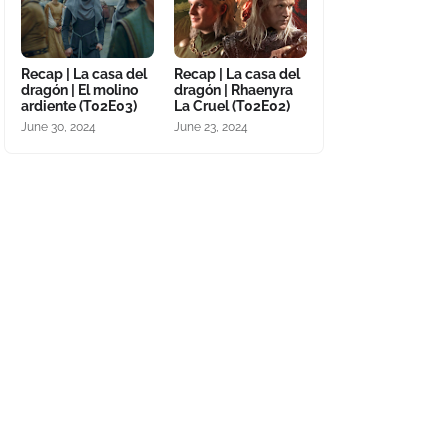
Recap | La casa del
Recap | La casa del
dragón | El molino
dragón | Rhaenyra
ardiente (T02E03)
La Cruel (T02E02)
June 30, 2024
June 23, 2024