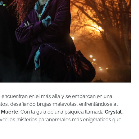
 encuentran en el más allá y se embarcan en una
tos, desafiando brujas malévolas, enfrentándose al
a
Muerte
. Con la guía de una psíquica llamada
Crystal
,
lver los misterios paranormales más enigmáticos que