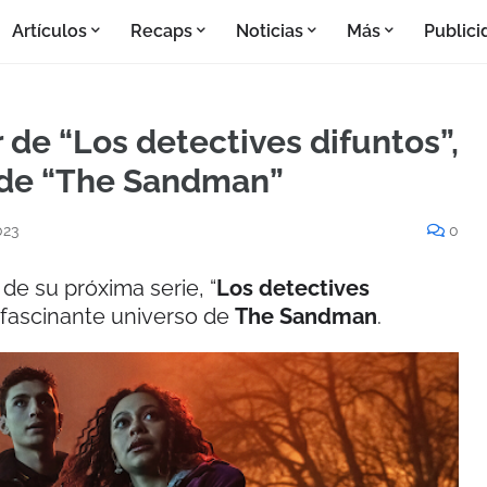
Artículos
Recaps
Noticias
Más
Publici
r de “Los detectives difuntos”,
 de “The Sandman”
023
0
 de su próxima serie, “
Los detectives
 fascinante universo de
The Sandman
.