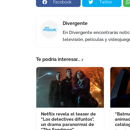
Facebook
Twitter
Divergente
En Divergente encontrarás notici
televisión, películas y videojueg
Te podría interesar...
Netflix revela el teaser de
“Batma
“Los detectives difuntos”,
animad
un drama paranormal de
catálog
“The Sandman”