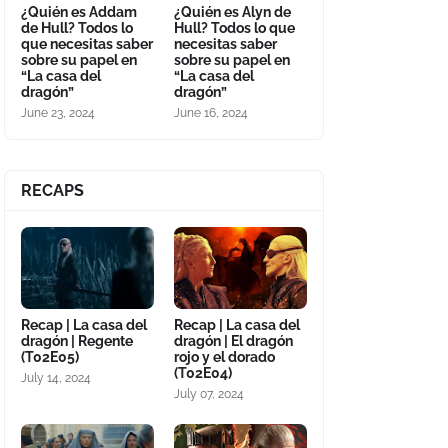
¿Quién es Addam
¿Quién es Alyn de
de Hull? Todos lo
Hull? Todos lo que
que necesitas saber
necesitas saber
sobre su papel en
sobre su papel en
“La casa del
“La casa del
dragón”
dragón”
June 23, 2024
June 16, 2024
RECAPS
Recap | La casa del
Recap | La casa del
dragón | Regente
dragón | El dragón
(T02E05)
rojo y el dorado
(T02E04)
July 14, 2024
July 07, 2024