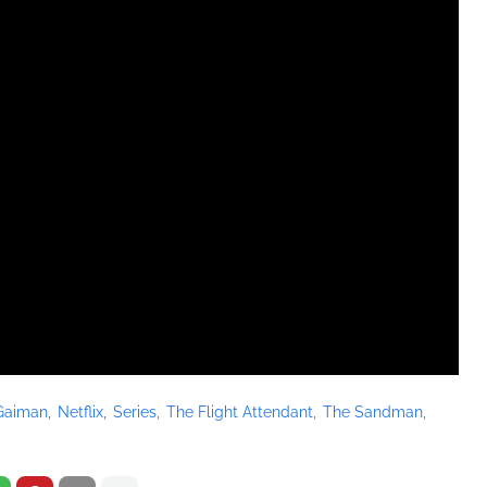
 Gaiman
Netflix
Series
The Flight Attendant
The Sandman