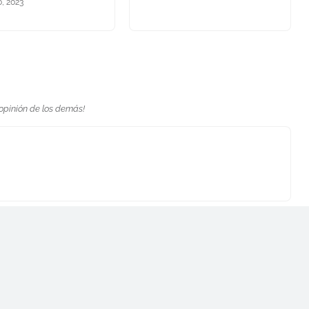
, 2023
 opinión de los demás!
Entrada siguiente
te encontrarás las noticias más recientes sobre literatura,