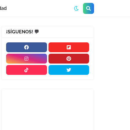
dad
¡SÍGUENOS! 💬