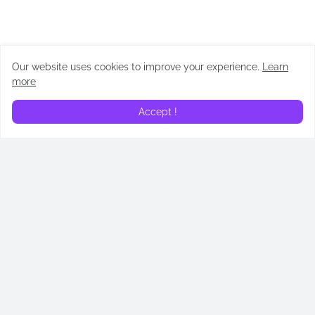
Our website uses cookies to improve your experience.
Learn
more
ARTÍCULOS
Accept !
¿En qué orden leer los
Los Testamentos: De las
libros de Cassandra Clare?
hijas de Gilead: todos los
Cronología de Cazadores
easter eggs revelados
de Sombras
April 14, 2026
May 02, 2026