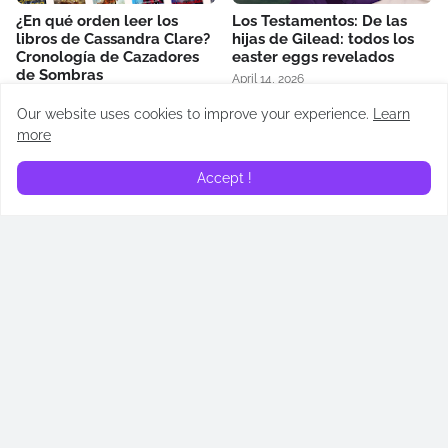
¿En qué orden leer los
Los Testamentos: De las
libros de Cassandra Clare?
hijas de Gilead: todos los
Cronología de Cazadores
easter eggs revelados
de Sombras
April 14, 2026
May 02, 2026
Our website uses cookies to improve your experience.
Learn
more
Accept !
¿Quién es Addam de Hull?
¿Quién es Alyn de Hull?
Todos lo que necesitas
Todos lo que necesitas
saber sobre su papel en
saber sobre su papel en
“La casa del dragón”
“La casa del dragón”
June 23, 2024
June 16, 2024
RECAPS